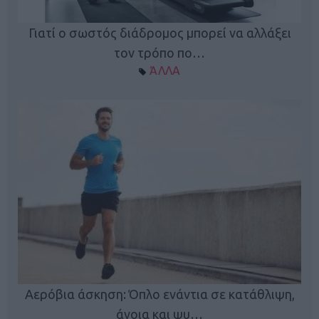
Γιατί ο σωστός διάδρομος μπορεί να αλλάξει
τον τρόπο πο…
ΆΛΛΑ
Κ
Αερόβια άσκηση: Όπλο ενάντια σε κατάθλιψη,
φή
άνοια και ψυ…