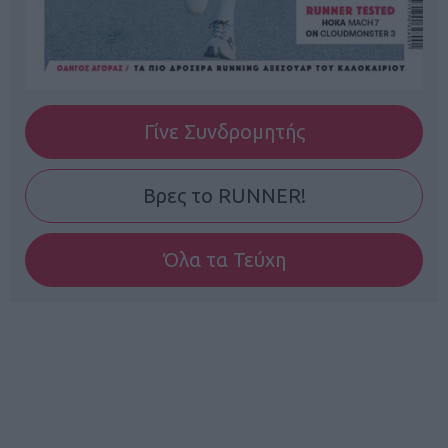
Γίνε Συνδρομητής
Βρες το RUNNER!
Όλα τα Τεύχη