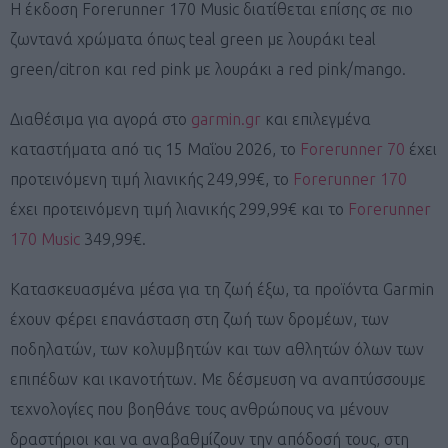
Η έκδοση Forerunner 170 Music διατίθεται επίσης σε πιο
ζωντανά χρώματα όπως teal green με λουράκι teal
green/citron και red pink με λουράκι a red pink/mango.
Διαθέσιμα για αγορά στο
garmin.gr
και επιλεγμένα
καταστήματα από τις 15 Μαΐου 2026, το
Forerunner 70
έχει
προτεινόμενη τιμή λιανικής 249,99€, το
Forerunner 170
έχει προτεινόμενη τιμή λιανικής 299,99€ και το
Forerunner
170 Music
349,99€.
Κατασκευασμένα μέσα για τη ζωή έξω, τα προϊόντα Garmin
έχουν φέρει επανάσταση στη ζωή των δρομέων, των
ποδηλατών, των κολυμβητών και των αθλητών όλων των
επιπέδων και ικανοτήτων. Με δέσμευση να αναπτύσσουμε
τεχνολογίες που βοηθάνε τους ανθρώπους να μένουν
δραστήριοι και να αναβαθμίζουν την απόδοσή τους, στη