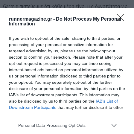
Garmin πιστεύουμε ότι κάθε μέρα είναι μια δυνατότητα για
καινοτομία και μια ευκαιρία για να νικήσουμε το χτες.
runnermagazine.gr -
Do Not Process My Personal
Information
1
Ακρίβεια καταγραφής δραστηριότητας.
If you wish to opt-out of the sale, sharing to third parties, or
2
processing of your personal or sensitive information for
Δεν είναι ιατρική συσκευή και δεν προορίζεται για χρήση
targeted advertising by us, please use the below opt-out
για την διάγνωση ή παρακολούθηση οποιασδήποτε ιατρικής
section to confirm your selection. Please note that after your
κατάστασης. Δείτε Garmin.com/ataccuracy. Το Pulse Ox δεν
opt-out request is processed you may continue seeing
interest-based ads based on personal information utilized by
είναι διαθέσιμο σε όλες τις χώρες.
us or personal information disclosed to third parties prior to
your opt-out. You may separately opt-out of the further
3
Όταν συνδέεται με συμβατό smartphone, δείτε
disclosure of your personal information by third parties on the
IAB’s list of downstream participants. This information may
Garmin.com/ble. Για απαιτήσεις ασφάλειας και εντοπισμού,
also be disclosed by us to third parties on the
IAB’s List of
επισκεφτείτε Garmin.com/safety.
Downstream Participants
that may further disclose it to other
third parties.
Μάθετε πρώτοι όλα τα νέα για το τρέξιμο στην Ελλάδα
Personal Data Processing Opt Outs
και τον κόσμο στο
GoogleNews του Runnermagazine
.