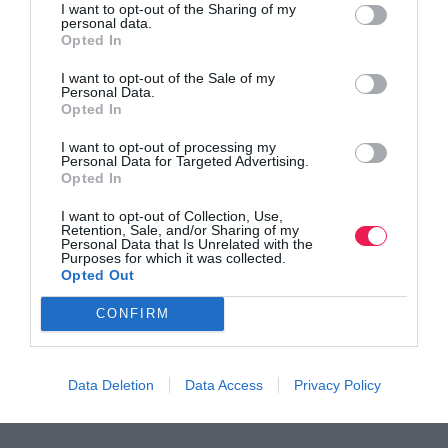
I want to opt-out of the Sharing of my
με τον κανονισμό της Ευρωπαϊκής Ένωσης EU Medical
personal data.
Opted In
Device Regulation (MDR) (EU) 2017/745. Η εφαρμογή ECG
I want to opt-out of the Sale of my
είναι ικανή να καταγράφει ένα ηλεκτροκαρδιογράφημα
Personal Data.
Opted In
παρόμοιο με ένα Lead I ECG και να εντοπίζει την παρουσία
κολπικής μαρμαρυγής ή ενός φυσιολογικού φλεβοκομβικού
I want to opt-out of processing my
Personal Data for Targeted Advertising.
ρυθμού. Η εφαρμογή ECG προορίζεται μόνο για ενήλικες
Opted In
άνω των 22 ετών. Να ακολουθείτε πάντα τις οδηγίες
I want to opt-out of Collection, Use,
χρήσης. Η εφαρμογή ECG δεν είναι διαθέσιμη σε όλες τις
Retention, Sale, and/or Sharing of my
Personal Data that Is Unrelated with the
Purposes for which it was collected.
περιοχές και είναι μόνο διαθέσιμη για επιλεγμένα
Opted Out
smartwatch Garmin με την τελευταία έκδοση της
CONFIRM
εφαρμογής για smartphone Garmin Connect και την πιο
πρόσφατη έκδοση λογισμικού του ρολογιού. Δείτε
Garmin.com/ECG για διαθεσιμότητα και πλήρεις οδηγίες
Data Deletion
Data Access
Privacy Policy
χρήσης.