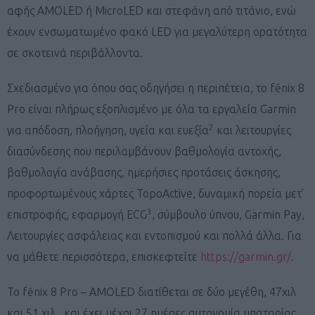
αφής AMOLED ή MicroLED και στεφάνη από τιτάνιο, ενώ
έχουν ενσωματωμένο φακό LED για μεγαλύτερη ορατότητα
σε σκοτεινά περιβάλλοντα.
Σχεδιασμένο για όπου σας οδηγήσει η περιπέτεια, το fēnix 8
Pro είναι πλήρως εξοπλισμένο με όλα τα εργαλεία Garmin
2
για απόδοση, πλοήγηση, υγεία και ευεξία
και λειτουργίες
διασύνδεσης που περιλαμβάνουν βαθμολογία αντοχής,
βαθμολογία ανάβασης, ημερήσιες προτάσεις άσκησης,
προφορτωμένους χάρτες TopoActive, δυναμική πορεία μετ’
3
επιστροφής, εφαρμογή ECG
, σύμβουλο ύπνου, Garmin Pay,
Λειτουργίες ασφάλειας και εντοπισμού και πολλά άλλα. Για
να μάθετε περισσότερα, επισκεφτείτε
https://garmin.gr/
.
To fēnix 8 Pro – AMOLED διατίθεται σε δύο μεγέθη, 47χιλ
και 51 χιλ., και έχει μέχρι 27 ημέρες αυτονομία μπαταρίας