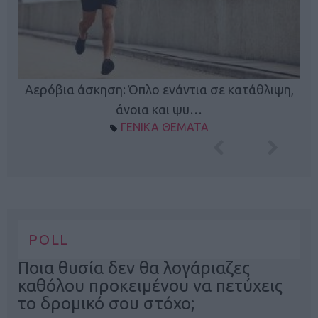
Κ
Αερόβια άσκηση: Όπλο ενάντια σε κατάθλιψη,
φή
άνοια και ψυ…
ΓΕΝΙΚΑ ΘΕΜΑΤΑ
POLL
Ποια θυσία δεν θα λογάριαζες
καθόλου προκειμένου να πετύχεις
το δρομικό σου στόχο;