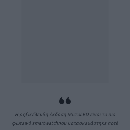
Η ρηξικέλευθη έκδοση MicroLED είναι το πιο
φωτεινό smartwatchπου κατασκευάστηκε ποτέ