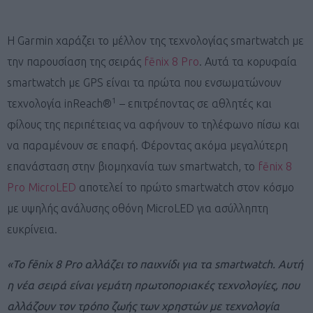
Η Garmin χαράζει το μέλλον της τεχνολογίας smartwatch με
την παρουσίαση της σειράς
fēnix 8 Pro
. Αυτά τα κορυφαία
smartwatch με GPS είναι τα πρώτα που ενσωματώνουν
1
τεχνολογία inReach®
– επιτρέποντας σε αθλητές και
φίλους της περιπέτειας να αφήνουν το τηλέφωνο πίσω και
να παραμένουν σε επαφή. Φέροντας ακόμα μεγαλύτερη
επανάσταση στην βιομηχανία των smartwatch, το
fēnix 8
Pro MicroLED
αποτελεί το πρώτο smartwatch στον κόσμο
με υψηλής ανάλυσης οθόνη MicroLED για ασύλληπτη
ευκρίνεια.
«Το fēnix 8 Pro αλλάζει το παιχνίδι για τα smartwatch. Αυτή
η νέα σειρά είναι γεμάτη πρωτοποριακές τεχνολογίες, που
αλλάζουν τον τρόπο ζωής των χρηστών με τεχνολογία