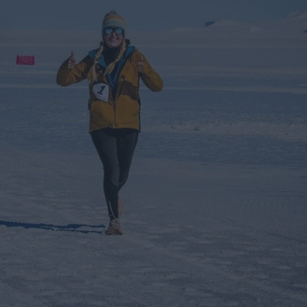
Καφές κα
ΓΕΝΙΚ
New Year Resol
στην κορυφή