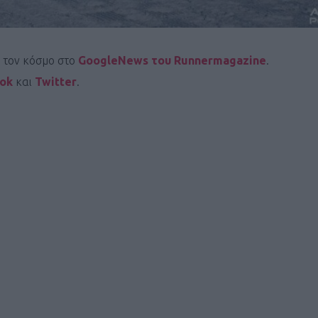
ΓΕΝΙΚ
ι τον κόσμο στο
GoogleNews του Runnermagazine
.
ook
και
Twitter
.