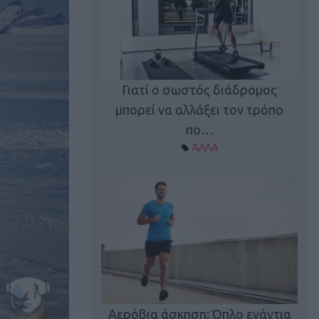
Γιατί ο σωστός διάδρομος
ι καφεΐνη
Τ
μπορεί να αλλάξει τον τρόπο
Α ΘΕΜΑΤΑ
πο…
ΆΛΛΑ
utions: Η άσκηση
Κα
 για το 2026!
Αερόβια άσκηση: Όπλο ενάντια