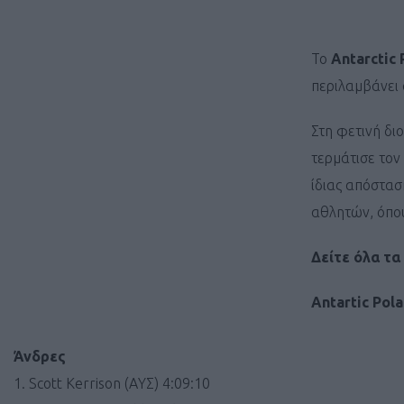
To
Antarctic 
περιλαμβάνει 
Στη φετινή δι
τερμάτισε τον
ίδιας απόστασ
αθλητών, όπου
Δείτε όλα τ
Antartic Pol
Άνδρες
1. Scott Kerrison (AΥΣ) 4:09:10