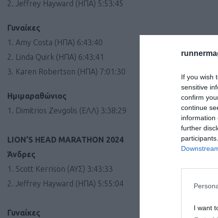
2. Jeffrey Hayward (ΗΠΑ) 5:53:45
Γυναίκες
1. Amy Costa (ΗΠΑ) 6:43:40
runnermag
2. Linda Quirk (ΗΠΑ) 6:43:41
3. Karen Robertson (ΗΠΑ) 7:01:30
If you wish 
sensitive in
Ημιμαραθώνιος
confirm you
continue se
1. Dimitrios Zevgolis (ΕΛΛ) 3:38:29
information 
further disc
participants
LION’S HEAD MARATHON 2024
Downstream 
Άνδρες
1. Scott Kerrison (ΑΥΣ) 3:43:33
2. Jeffrey Hayward (ΗΠΑ) 5:55:04
Persona
I want t
Γυναίκες