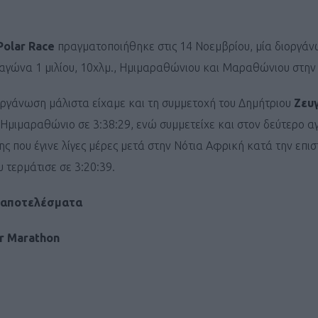
Polar Race
πραγματοποιήθηκε στις 14 Νοεμβρίου, μία διοργά
αγώνα 1 μιλίου, 10χλμ., Ημιμαραθώνιου και Μαραθώνιου στην
οργάνωση μάλιστα είχαμε και τη συμμετοχή του Δημήτριου
Ζευ
 Ημιμαραθώνιο σε 3:38:29, ενώ συμμετείχε και στον δεύτερο α
ης που έγινε λίγες μέρες μετά στην Νότια Αφρική κατά την επ
 τερμάτισε σε 3:20:39.
α αποτελέσματα
ar Marathon