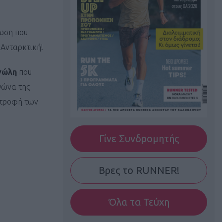
νωση που
 Ανταρκτική!
γώλη
που
γώνα της
ιστροφή των
Γίνε Συνδρομητής
Βρες το RUNNER!
Όλα τα Τεύχη