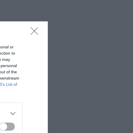
sonal or
ection to
ou may
 personal
out of the
 downstream
B’s List of