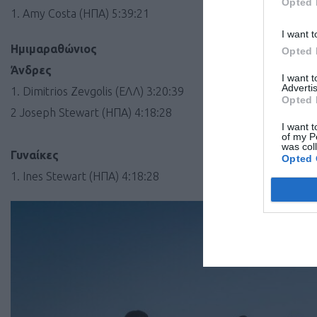
Opted 
1. Amy Costa (ΗΠΑ) 5:39:21
I want t
Ημιμαραθώνιος
Opted 
Άνδρες
I want 
Advertis
1. Dimitrios Zevgolis (ΕΛΛ) 3:20:39
Opted 
2 Joseph Stewart (ΗΠΑ) 4:18:28
I want t
of my P
was col
Γυναίκες
Opted 
1. Ines Stewart (ΗΠΑ) 4:18:28