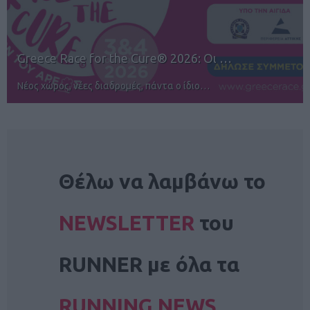
12ος TUI Rhodes Marathon: Άνοιγμα ε…
Αγώνες για όλους στην Ρόδο
NEWSLETTER
Θέλω να λαμβάνω το
NEWSLETTER
του
RUNNER με όλα τα
RUNNING NEWS