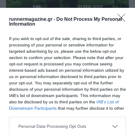
runnermagazine.gr -
Do Not Process My Personal
Information
Άνοιγμα εγγραφών για το 12th Lycabettus Run
If you wish to opt-out of the sale, sharing to third parties, or
Δείτε περισσότερα
processing of your personal or sensitive information for
targeted advertising by us, please use the below opt-out
section to confirm your selection. Please note that after your
opt-out request is processed you may continue seeing
interest-based ads based on personal information utilized by
us or personal information disclosed to third parties prior to
your opt-out. You may separately opt-out of the further
disclosure of your personal information by third parties on the
IAB’s list of downstream participants. This information may
also be disclosed by us to third parties on the
IAB’s List of
Downstream Participants
that may further disclose it to other
third parties.
Personal Data Processing Opt Outs
Αίσιο τέλος για τον Βραζιλιάνο μαραθωνοδρόμο
που είχε ε…