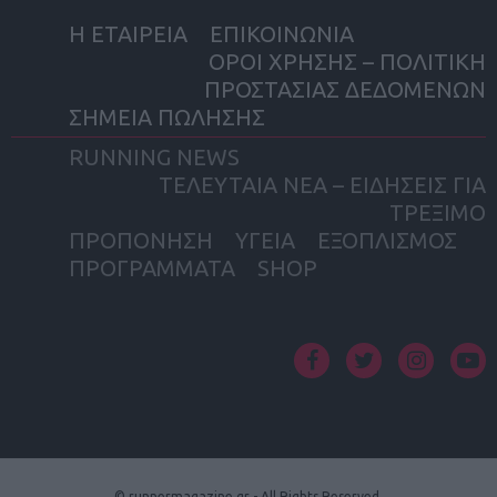
Η ΕΤΑΙΡΕΙΑ
ΕΠΙΚΟΙΝΩΝΙΑ
ΟΡΟΙ ΧΡΗΣΗΣ – ΠΟΛΙΤΙΚΗ
ΠΡΟΣΤΑΣΙΑΣ ΔΕΔΟΜΕΝΩΝ
ΣΗΜΕΙΑ ΠΩΛΗΣΗΣ
RUNNING NEWS
ΤΕΛΕΥΤΑΙΑ ΝΕΑ – ΕΙΔΗΣΕΙΣ ΓΙΑ
ΤΡΕΞΙΜΟ
ΠΡΟΠΟΝΗΣΗ
ΥΓΕΙΑ
ΕΞΟΠΛΙΣΜΟΣ
ΠΡΟΓΡΑΜΜΑΤΑ
SHOP
facebook
twitter
instagram
yout
© runnermagazine.gr - All Rights Reserved.