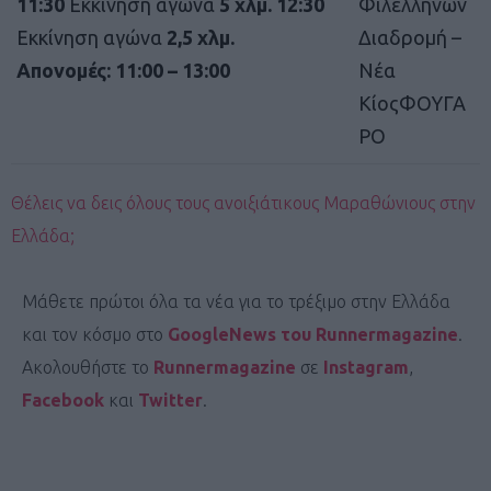
11:30
Εκκίνηση αγώνα
5 χλμ.
12:30
Φιλελλήνων
Εκκίνηση αγώνα
2,5 χλμ.
Διαδρομή –
Απονομές:
11:
0
0 – 1
3
:00
Νέα
ΚίοςΦΟΥΓΑ
ΡΟ
Θέλεις να δεις όλους τους ανοιξιάτικους Μαραθώνιους στην
Ελλάδα;
Μάθετε πρώτοι όλα τα νέα για το τρέξιμο στην Ελλάδα
και τον κόσμο στο
GoogleNews του Runnermagazine
.
Ακολουθήστε το
Runnermagazine
σε
Instagram
,
Facebook
και
Twitter
.