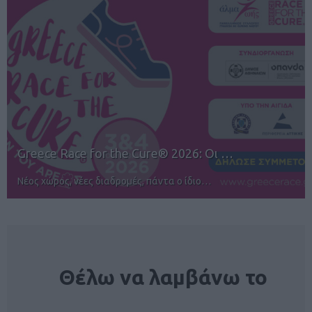
12ος TUI Rhodes Marathon: Άνοιγμα ε…
Αγώνες για όλους στην Ρόδο
NEWSLETTER
Θέλω να λαμβάνω το