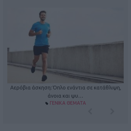
Κ
Αερόβια άσκηση: Όπλο ενάντια σε κατάθλιψη,
φή
άνοια και ψυ…
ΓΕΝΙΚΑ ΘΕΜΑΤΑ