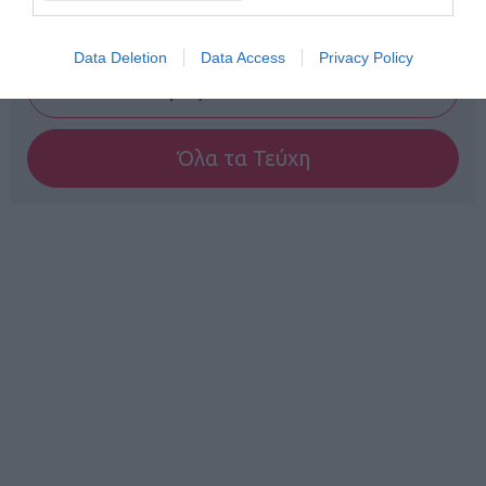
Γίνε Συνδρομητής
Data Deletion
Data Access
Privacy Policy
Βρες το RUNNER!
Όλα τα Τεύχη