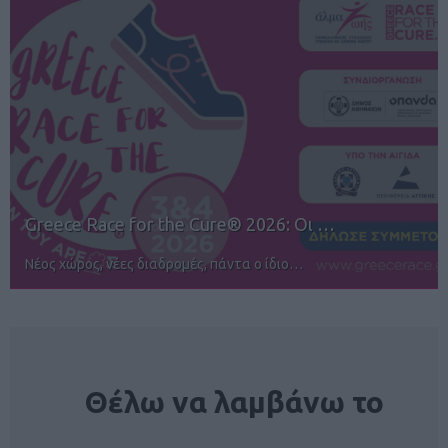
12ος TUI Rhodes Marathon: Άνοιγμα ε…
Αγώνες για όλους στην Ρόδο
NEWSLETTER
Θέλω να λαμβάνω το