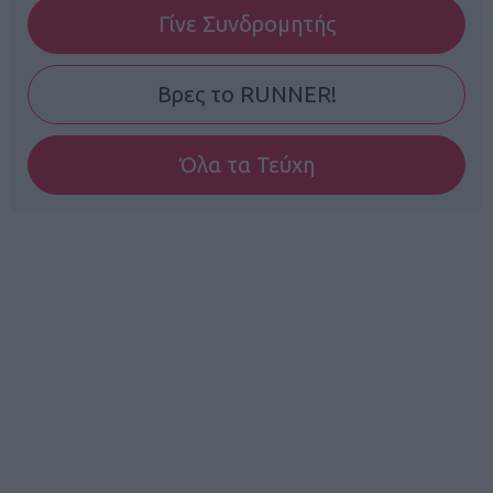
Γίνε Συνδρομητής
Βρες το RUNNER!
Όλα τα Τεύχη