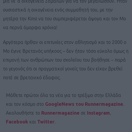
μία νε΄α οικογένεια Σομαλών για να τον μεγαλώσουν. Ήταν
ουσιαστικά η οικογένεια ενός συμμαθητή του, με την
μητέρα την Kinsi να του συμπεριφέρεται άψογα και τον Μο
να περνά όμορφα χρόνια!
Αργότερα ήρθαν οι επιτυχίες στον αθλητισμό και το 2000 ο
Μο έγινε Βρετανός υπήκοος – δεν ήταν τόσο εύκολο όμως η
επιμονή των ανθρώπων του σχολείου του βοήθησε – παρά
το γεγονός ότι οι πραγματικοί γονείς του δεν είχαν βρεθεί
ποτέ σε βρετανικό έδαφος.
Μάθετε πρώτοι όλα τα νέα για το τρέξιμο στην Ελλάδα
και τον κόσμο στο
GoogleNews του Runnermagazine
.
Ακολουθήστε το
Runnermagazine
σε
Instagram
,
Facebook
και
Twitter
.