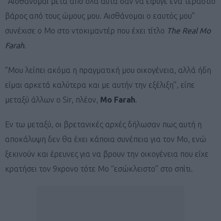
“Αισθάνομαι μετά από όλα αυτά σαν να έφυγε ένα τεράστιο
βάρος από τους ώμους μου. Αισθάνομαι ο εαυτός μου”
συνέχισε ο Μο στο ντοκιμαντέρ που έχει τίτλο
The Real Mo
Farah
.
“Μου λείπει ακόμα η πραγματική μου οικογένεια, αλλά ήδη
είμαι αρκετά καλύτερα και με αυτήν την εξέλιξη”, είπε
μεταξύ άλλων ο Sir, πλέον,
Mo Farah
.
Εν τω μεταξύ, οι βρετανικές αρχές δήλωσαν πως αυτή η
αποκάλυψη δεν θα έχει κάποια συνέπεια για τον Mo, ενώ
ξεκινούν και έρευνες για να βρουν την οικογένεια που είχε
κρατήσει τον 9χρονο τότε Mo “εσώκλειστο” στο σπίτι.