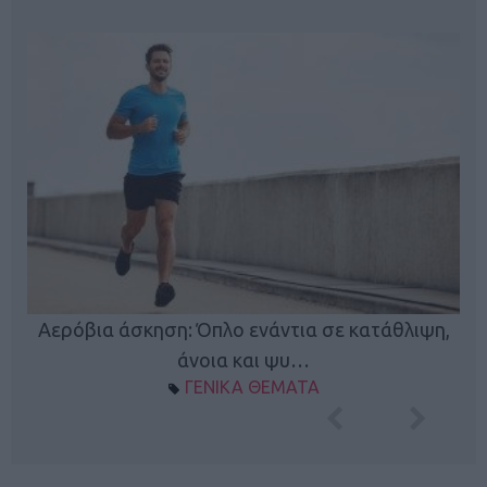
Κ
Αερόβια άσκηση: Όπλο ενάντια σε κατάθλιψη,
φή
άνοια και ψυ…
ΓΕΝΙΚΑ ΘΕΜΑΤΑ