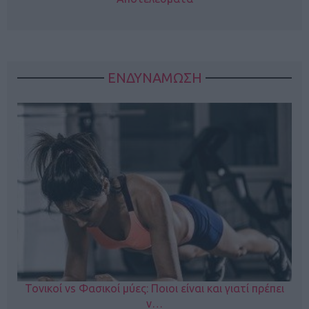
ΕΝΔΥΝΑΜΩΣΗ
Τονικοί vs Φασικοί μύες: Ποιοι είναι και γιατί πρέπει
ν…