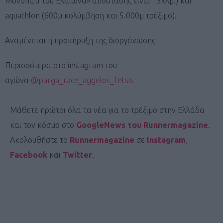
Μονοπάτι του Ελαιώνα» απόστασης είναι 15χλμ.) και
aquathlon (600μ κολύμβηση και 5.000μ τρέξιμο).
Αναμένεται η προκήρυξη της διοργάνωσης
Περισσότερα στο instagram του
αγώνα
@parga_race_aggelos_fetsis
Μάθετε πρώτοι όλα τα νέα για το τρέξιμο στην Ελλάδα
και τον κόσμο στο
GoogleNews του Runnermagazine
.
Ακολουθήστε το
Runnermagazine
σε
Instagram
,
Facebook
και
Twitter
.