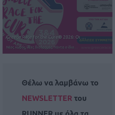
12ος TUI Rhodes Marathon: Άνοιγμα ε…
Αγώνες για όλους στην Ρόδο
NEWSLETTER
Θέλω να λαμβάνω το
NEWSLETTER
του
RUNNER με όλα τα