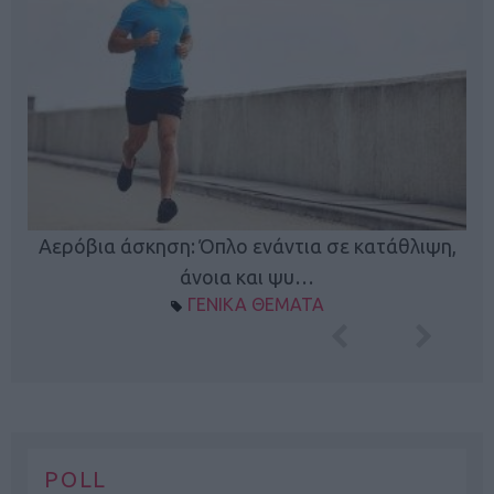
Κ
Αερόβια άσκηση: Όπλο ενάντια σε κατάθλιψη,
φή
άνοια και ψυ…
ΓΕΝΙΚΑ ΘΕΜΑΤΑ
POLL