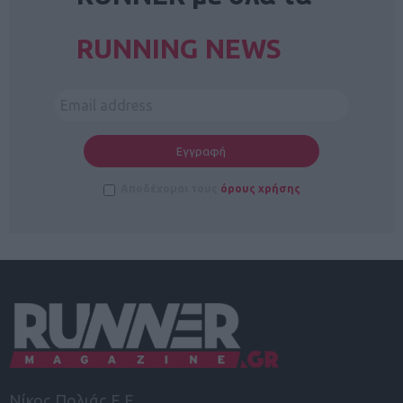
RUNNING NEWS
Αποδέχομαι τους
όρους χρήσης
Νίκος Πολιάς Ε.Ε.