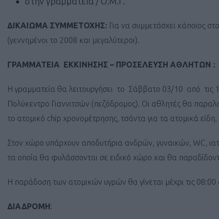
στην γραμματεία / Ο.Μ.Γ.
ΔΙΚΑΙΩΜΑ
ΣΥΜΜΕΤΟΧΗΣ:
Για να συμμετάσχει κάποιος στο
(γεννημένοι το 2008 και μεγαλύτεροι).
ΓΡΑΜΜΑΤΕΙΑ ΕΚΚΙΝΗΣΗΣ – ΠΡΟΣΕΛΕΥΣΗ
ΑΘΛΗΤΩΝ
:
Η γραμματεία θα λειτουργήσει το Σάββατο 03/10 από τις 18:0
Πολύκεντρο Γιαννιτσών (πεζόδρομος). Οι αθλητές θα παραλα
το ατομικό chip χρονομέτρησης, τσάντα για τα ατομικά είδη.
Στον χώρο υπάρχουν αποδυτήρια ανδρών, γυναικών, WC, ια
τα οποία θα φυλάσσονται σε ειδικό χώρο και θα παραδίδοντ
Η παράδοση των ατομικών υγρών θα γίνεται μέχρι τις 08:00
ΔΙΑΔΡΟΜΗ
: