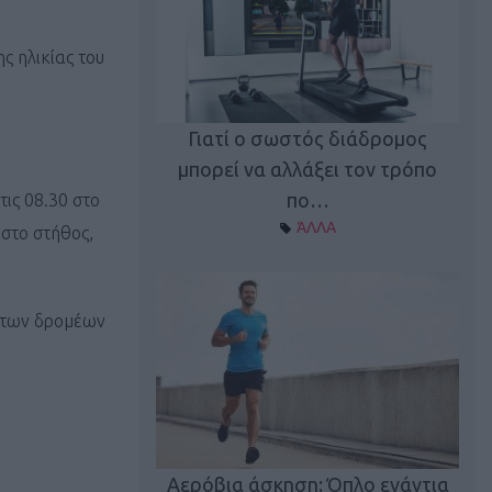
ς ηλικίας του
Γιατί ο σωστός διάδρομος
ι καφεΐνη
Τ
μπορεί να αλλάξει τον τρόπο
Α ΘΕΜΑΤΑ
πο…
τις 08.30 στο
ΆΛΛΑ
στο στήθος,
 των δρομέων
utions: Η άσκηση
Κα
 για το 2026!
Αερόβια άσκηση: Όπλο ενάντια