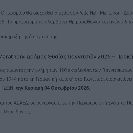
 Οκτωβρίου θα διεξαχθεί ο αγώνας «Pella Half Marathon» Δρό
26. Το πρόγραμμα περιλαμβάνει Ημιμαραθώνιο και αγώνα 5,5χ
ροκήρυξη της διοργάνωσης.
f Marathon» Δρόμος Θυσίας Γιαννιτσών 2026 – Προκ
ας τιμώντας την μνήμη των 120 εκτελεσθέντων Γιαννιτσιωτών
ου 1944 κατά τη Γερμανική κατοχή στα Γιαννιτσά, διοργανών
ΝΙΤΣΩΝ,
την Κυριακή 04 Οκτωβρίου 2026.
αι του ΑΣΑΕΔ, σε συνεργασία με την Περιφερειακή Ενότητα Πέ
ς Μακεδονίας.