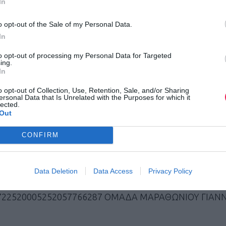
In
o opt-out of the Sale of my Personal Data.
In
Ν)
to opt-out of processing my Personal Data for Targeted
ing.
In
o opt-out of Collection, Use, Retention, Sale, and/or Sharing
ersonal Data that Is Unrelated with the Purposes for which it
lected.
Out
λας:
dimospellas.gr/marathon
0 84379 ώρες 9:00 – 13:00
CONFIRM
ι τις εγγραφές εθελοντών.
Data Deletion
Data Access
Privacy Policy
01722520005252057766287 ΟΜΑΔΑ ΜΑΡΑΘΩΝΙΟΥ ΓΙΑΝΝ