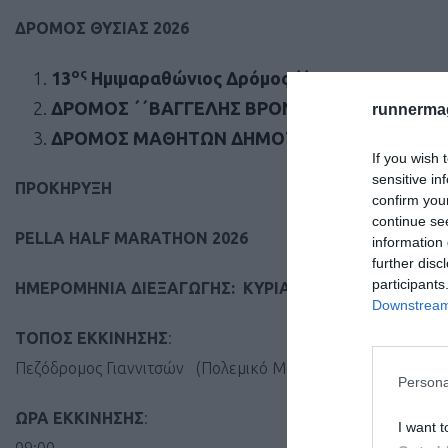
ΔΡΟΜΟΣ ΘΥΣΙΑΣ 2026
ος
13
Ημιμαραθώνιος Δρόμος ΄΄PELLA
HALF
MA
ΔΡΟΜΟΣ ΄΄ΒΑΓΓΕΛΗΣ ΒΡΟΝΤΖΟΣ΄΄ – ΔΙΑΔΡ
runnermag
ΔΡΟΜΟΣ ΜΑΘΗΤΩΝ ΔΗΜΟΤΙΚΩΝ ΣΧΟΛΕΙΩΝ – 
If you wish 
sensitive in
ΠΡΟΚΗΡΥΞΗ
confirm you
continue se
PELLA
HALF
MARATHON
2026
information 
further disc
participants
ΗΜΕΡΟΜΗΝΙΑ
ΔΙΕΞΑΓΩΓΗΣ: ΚΥΡΙΑΚΗ 04 ΟΚΤΩΒΡΙΟΥ 
Downstream 
ΤΟΠΟΣ
ΕΚΚΙΝΗΣΗΣ
:
Πεζόδρομος Γιαννιτσών (Πολεμικό Μουσείο – Πλατεία ΕΠΟ
Persona
ΩΡΑ
ΕΚΚΙΝΗΣΗΣ
:
I want t