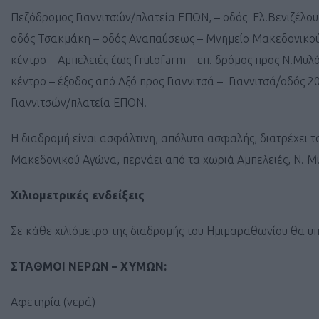
Πεζόδρομος Γιαννιτσών/πλατεία ΕΠΟΝ, – οδός Ελ.Βενιζέλου
οδός Τσακμάκη – οδός Αναπαύσεως – Μνημείο Μακεδονικού 
κέντρο – Αμπελειές έως frutofarm – επ. δρόμος προς Ν.Μυλ
κέντρο – έξοδος από Αξό προς Γιαννιτσά – Γιαννιτσά/οδός 2
Γιαννιτσών/πλατεία ΕΠΟΝ.
Η διαδρομή είναι ασφάλτινη, απόλυτα ασφαλής, διατρέχει το
Μακεδονικού Αγώνα, περνάει από τα χωριά Αμπελειές, Ν. Μυ
Χιλιομετρικές
ενδείξεις
Σε κάθε χιλιόμετρο της διαδρομής του Ημιμαραθωνίου θα υπ
ΣΤΑΘΜΟΙ
ΝΕΡΩΝ – ΧΥΜΩΝ:
Αφετηρία (νερά)