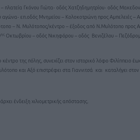
ΓΕΝΙΚ
 – πλατεία Γκόνου Γιώτα- οδός Χατζηδημητρίου- οδός Μακεδο
αγώνα- επ.οδός Μνημείου – Κολοκοτρώνη προς Αμπελειές – Α
ότοπο – Ν. Μυλότοπος/κέντρο – έξοδος από Ν.Μυλότοπο προς Αξ
ης
0
Οκτωβρίου – οδός Νικηφόρου – οδός Βενιζέλου – Πεζόδρο
 κέντρο της πόλης, συνεχίζει στον ιστορικό λόφο Φιλίππειο έω
λότοπο και Αξό επιστρέφει στα Γιαννιτσά και καταλήγει στον
άρχει ένδειξη χιλιομετρικής απόστασης.