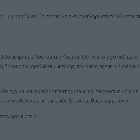
ν Ημιμαραθώνιο θα πρέπει να έχει συμπληρώσει το 18ο έτος τη
Καφές κα
ΓΕΝΙΚ
0 μέχρι τις 21:00 και την Κυριακή 04/10 από τις 07:00 μέχρι 
μβάνουν τον αριθμό συμμετοχής, τον οποίο πρέπει να φέρουν 
τρός αγώνα, φυσικοθεραπευτής καθώς και τα προσωπικά είδη
αι από εθελοντές με την επίδειξη του αριθμού συμμετοχής.
 στην γραμματεία.
New Year Resol
στην κορυφή