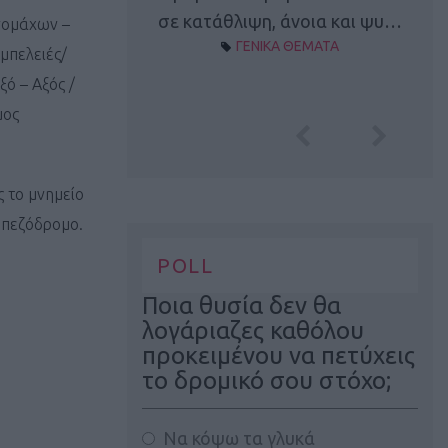
Α ΘΕΜΑΤΑ
σε κατάθλιψη, άνοια και ψυ…
νομάχων –
ΓΕΝΙΚΑ ΘΕΜΑΤΑ
μπελειές/
ό – Αξός /
μος
ς το μνημείο
 πεζόδρομο.
POLL
Ποια θυσία δεν θα
λογάριαζες καθόλου
προκειμένου να πετύχεις
το δρομικό σου στόχο;
Να κόψω τα γλυκά