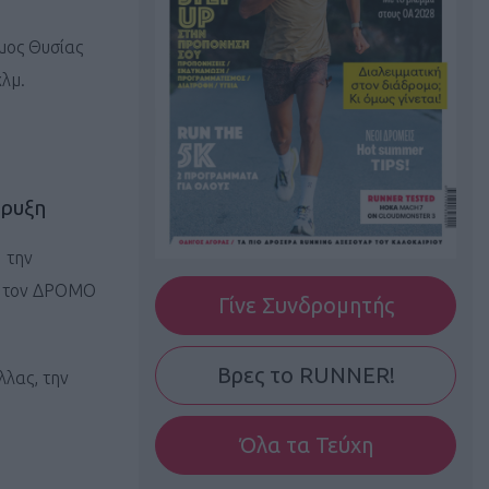
μος Θυσίας
λμ.
ήρυξη
 την
ει τον ΔΡΟΜΟ
Γίνε Συνδρομητής
Βρες το RUNNER!
λλας, την
Όλα τα Τεύχη