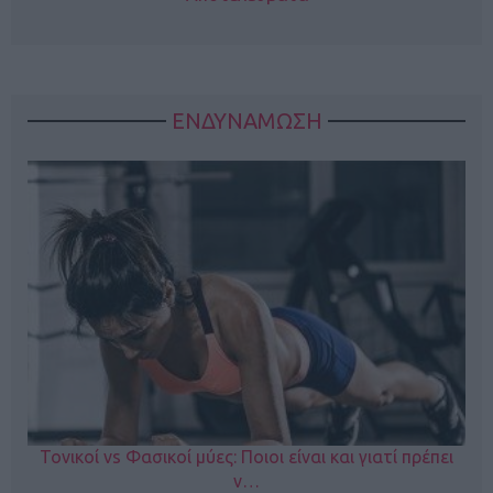
ΕΝΔΥΝΑΜΩΣΗ
Τονικοί vs Φασικοί μύες: Ποιοι είναι και γιατί πρέπει
ν…