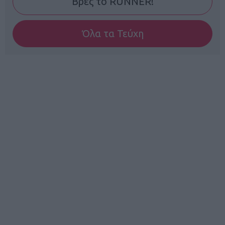
Βρες το RUNNER!
Όλα τα Τεύχη