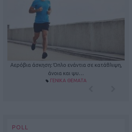
Κ
Αερόβια άσκηση: Όπλο ενάντια σε κατάθλιψη,
φή
άνοια και ψυ…
ΓΕΝΙΚΑ ΘΕΜΑΤΑ
POLL