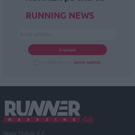
RUNNING NEWS
Αποδέχομαι τους
όρους χρήσης
Νίκος Πολιάς Ε.Ε.