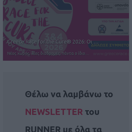
12ος TUI Rhodes Marathon: Άνοιγμα ε…
Αγώνες για όλους στην Ρόδο
NEWSLETTER
Θέλω να λαμβάνω το
NEWSLETTER
του
RUNNER με όλα τα