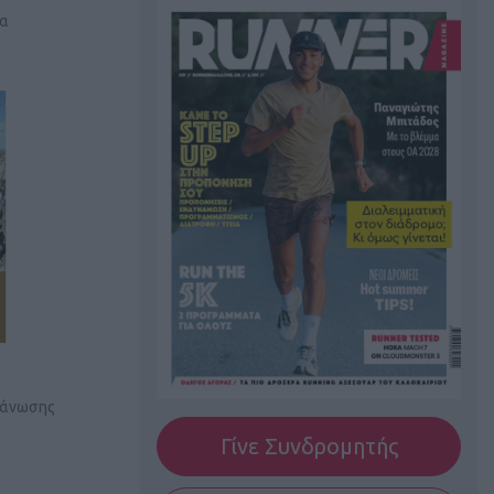
να
ργάνωσης
Γίνε Συνδρομητής