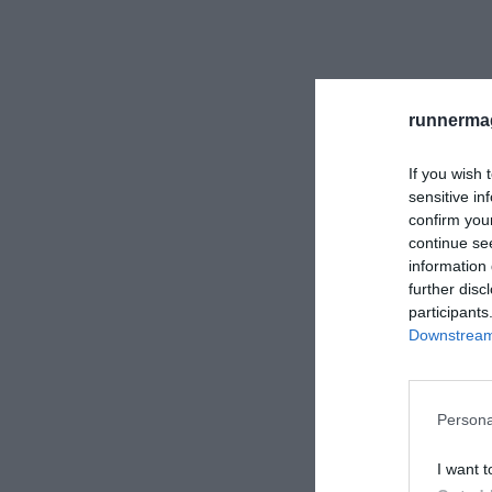
runnermag
If you wish 
sensitive in
confirm you
continue se
information 
further disc
participants
Downstream 
Persona
I want t