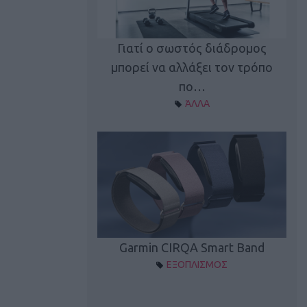
καλύπτει τη νέα
Γιατί ο σωστός διάδρομος
ρεξίματος Sen…
μπορεί να αλλάξει τον τρόπο
διά
ΠΛΙΣΜΟΣ
πο…
ΆΛΛΑ
Spectur 3
Garmin CIRQA Smart Band
ΛΛΑΔΑ
ΕΞΟΠΛΙΣΜΟΣ