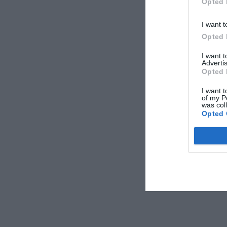
Opted 
I want t
Opted 
I want 
Advertis
Opted 
I want t
of my P
was col
Opted 