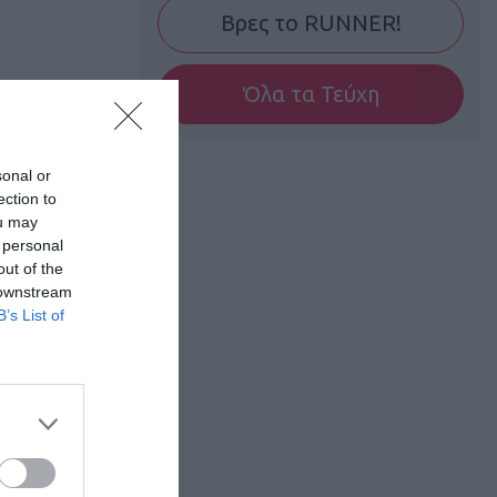
Βρες το RUNNER!
Όλα τα Τεύχη
sonal or
ection to
ou may
 personal
out of the
 downstream
B’s List of