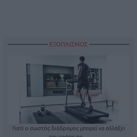
ΕΞΟΠΛΙΣΜΟΣ
ς
Γιατί ο σωστός διάδρομος μπορεί να αλλάξει
τον τρόπο πο…