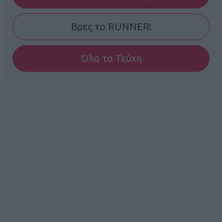
Βρες το RUNNER!
Όλα τα Τεύχη