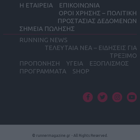
Η ΕΤΑΙΡΕΙΑ
ΕΠΙΚΟΙΝΩΝΙΑ
ΟΡΟΙ ΧΡΗΣΗΣ – ΠΟΛΙΤΙΚΗ
ΠΡΟΣΤΑΣΙΑΣ ΔΕΔΟΜΕΝΩΝ
ΣΗΜΕΙΑ ΠΩΛΗΣΗΣ
RUNNING NEWS
ΤΕΛΕΥΤΑΙΑ ΝΕΑ – ΕΙΔΗΣΕΙΣ ΓΙΑ
ΤΡΕΞΙΜΟ
ΠΡΟΠΟΝΗΣΗ
ΥΓΕΙΑ
ΕΞΟΠΛΙΣΜΟΣ
ΠΡΟΓΡΑΜΜΑΤΑ
SHOP
facebook
twitter
instagram
yout
© runnermagazine.gr - All Rights Reserved.