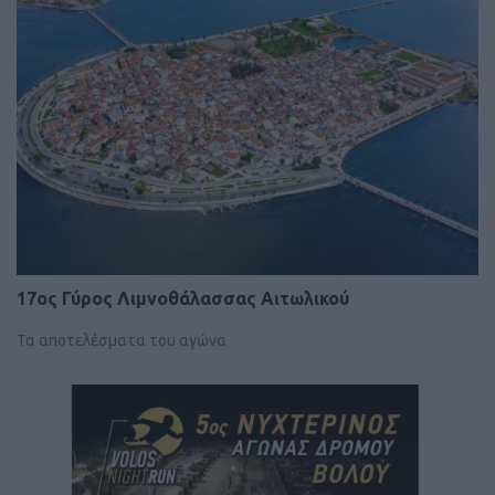
17ος Γύρος Λιμνοθάλασσας Αιτωλικού
Τα αποτελέσματα του αγώνα