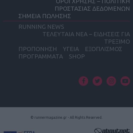
ΟΡΟΙ ΧΡΗΣΗΣ – ΠΟΛΙΤΙΚΗ
ΠΡΟΣΤΑΣΙΑΣ ΔΕΔΟΜΕΝΩΝ
ΣΗΜΕΙΑ ΠΩΛΗΣΗΣ
RUNNING NEWS
ΤΕΛΕΥΤΑΙΑ ΝΕΑ – ΕΙΔΗΣΕΙΣ ΓΙΑ
ΤΡΕΞΙΜΟ
ΠΡΟΠΟΝΗΣΗ
ΥΓΕΙΑ
ΕΞΟΠΛΙΣΜΟΣ
ΠΡΟΓΡΑΜΜΑΤΑ
SHOP
facebook
twitter
instagram
yout
© runnermagazine.gr - All Rights Reserved.