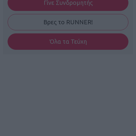
Γίνε Συνδρομητής
Βρες το RUNNER!
Όλα τα Τεύχη