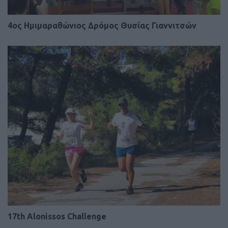
4ος Ημιμαραθώνιος Δρόμος Θυσίας Γιαννιτσών
17th Alonissos Challenge