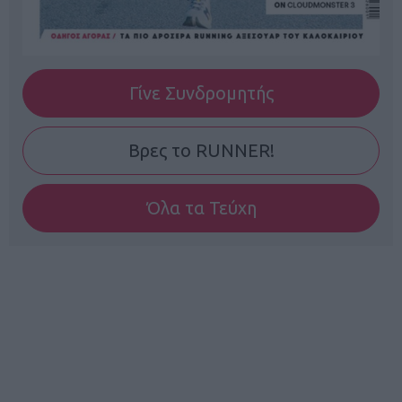
Γίνε Συνδρομητής
Βρες το RUNNER!
Όλα τα Τεύχη