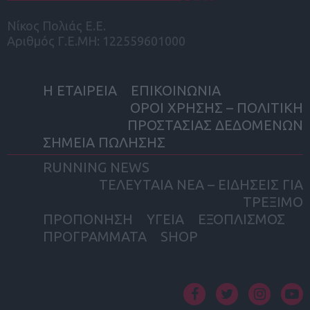
Νίκος Πολιάς Ε.Ε.
Αριθμός Γ.Ε.ΜΗ: 122559601000
Η ΕΤΑΙΡΕΙΑ
ΕΠΙΚΟΙΝΩΝΙΑ
ΟΡΟΙ ΧΡΗΣΗΣ – ΠΟΛΙΤΙΚΗ
ΠΡΟΣΤΑΣΙΑΣ ΔΕΔΟΜΕΝΩΝ
ΣΗΜΕΙΑ ΠΩΛΗΣΗΣ
RUNNING NEWS
ΤΕΛΕΥΤΑΙΑ ΝΕΑ – ΕΙΔΗΣΕΙΣ ΓΙΑ
ΤΡΕΞΙΜΟ
ΠΡΟΠΟΝΗΣΗ
ΥΓΕΙΑ
ΕΞΟΠΛΙΣΜΟΣ
ΠΡΟΓΡΑΜΜΑΤΑ
SHOP
facebook
twitter
instagram
yout