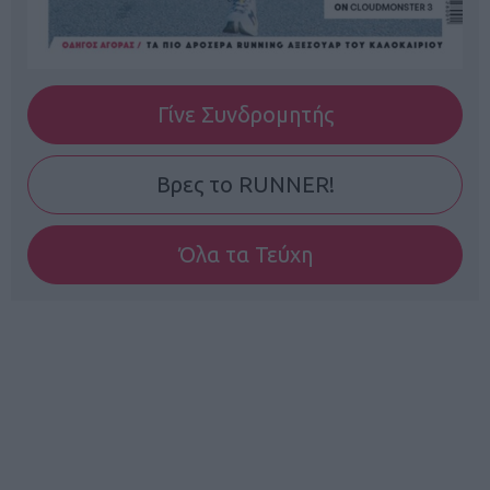
Γίνε Συνδρομητής
Βρες το RUNNER!
Όλα τα Τεύχη