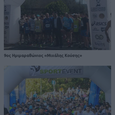
9ος Ημιμαραθώνιος «Μιχάλης Κούσης»