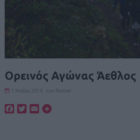
Ορεινός Αγώνας Άεθλος
7 Μαΐου 2014
του
Runner
Facebook
Twitter
Email