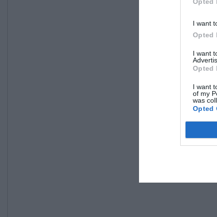
Opted 
I want t
Opted 
I want 
Advertis
Opted 
I want t
of my P
was col
Opted 