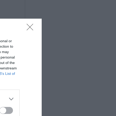
sonal or
ection to
ou may
 personal
out of the
 downstream
B’s List of