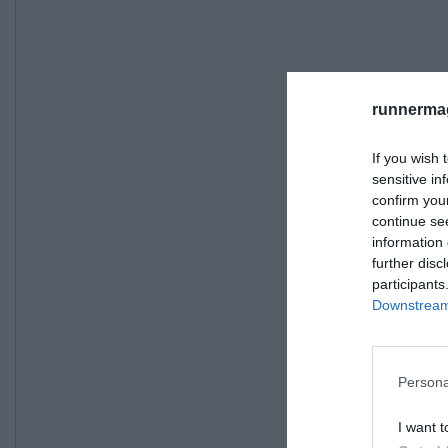
runnermag
If you wish 
sensitive in
confirm you
continue se
information 
further disc
participants
Downstream 
Persona
I want t