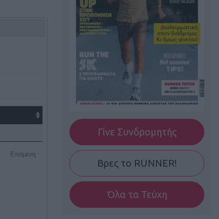
Γίνε Συνδρομητής
Επόμενη
Βρες το RUNNER!
Όλα τα Τεύχη