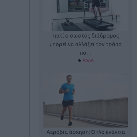
Γιατί ο σωστός διάδρομος
ι καφεΐνη
Τ
μπορεί να αλλάξει τον τρόπο
Α ΘΕΜΑΤΑ
πο…
ΆΛΛΑ
utions: Η άσκηση
Κα
 για το 2026!
Αερόβια άσκηση: Όπλο ενάντια