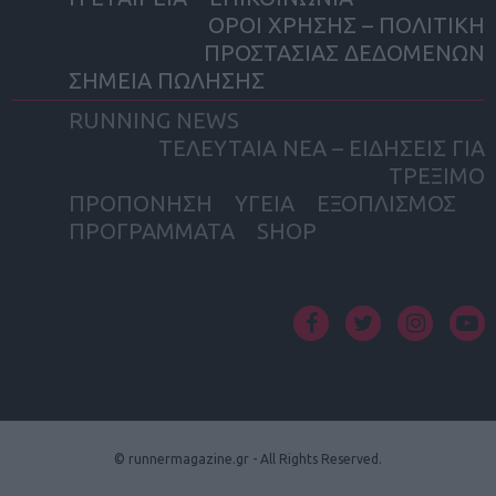
ΟΡΟΙ ΧΡΗΣΗΣ – ΠΟΛΙΤΙΚΗ
ΠΡΟΣΤΑΣΙΑΣ ΔΕΔΟΜΕΝΩΝ
ΣΗΜΕΙΑ ΠΩΛΗΣΗΣ
RUNNING NEWS
ΤΕΛΕΥΤΑΙΑ ΝΕΑ – ΕΙΔΗΣΕΙΣ ΓΙΑ
ΤΡΕΞΙΜΟ
ΠΡΟΠΟΝΗΣΗ
ΥΓΕΙΑ
ΕΞΟΠΛΙΣΜΟΣ
ΠΡΟΓΡΑΜΜΑΤΑ
SHOP
facebook
twitter
instagram
yout
© runnermagazine.gr - All Rights Reserved.