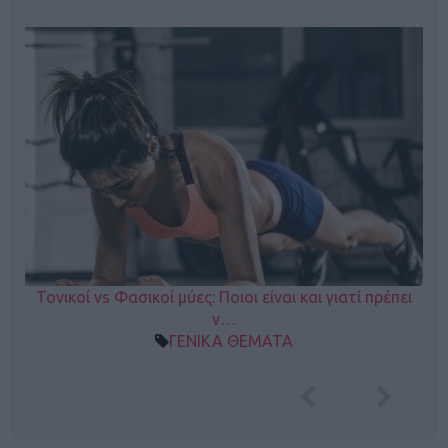
Τονικοί vs Φασικοί μύες: Ποιοι είναι και γιατί πρέπει
ν…
ΓΕΝΙΚΑ ΘΕΜΑΤΑ