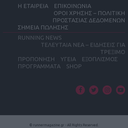
Η ΕΤΑΙΡΕΙΑ
ΕΠΙΚΟΙΝΩΝΙΑ
ΟΡΟΙ ΧΡΗΣΗΣ – ΠΟΛΙΤΙΚΗ
ΠΡΟΣΤΑΣΙΑΣ ΔΕΔΟΜΕΝΩΝ
ΣΗΜΕΙΑ ΠΩΛΗΣΗΣ
RUNNING NEWS
ΤΕΛΕΥΤΑΙΑ ΝΕΑ – ΕΙΔΗΣΕΙΣ ΓΙΑ
ΤΡΕΞΙΜΟ
ΠΡΟΠΟΝΗΣΗ
ΥΓΕΙΑ
ΕΞΟΠΛΙΣΜΟΣ
ΠΡΟΓΡΑΜΜΑΤΑ
SHOP
facebook
twitter
instagram
yout
© runnermagazine.gr - All Rights Reserved.