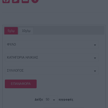
5χλμ
10χλμ
ΕΠΑΝΑΦΟΡΆ
Δείξε
εγγραφές