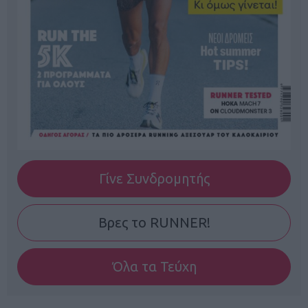
Γίνε Συνδρομητής
Βρες το RUNNER!
Όλα τα Τεύχη