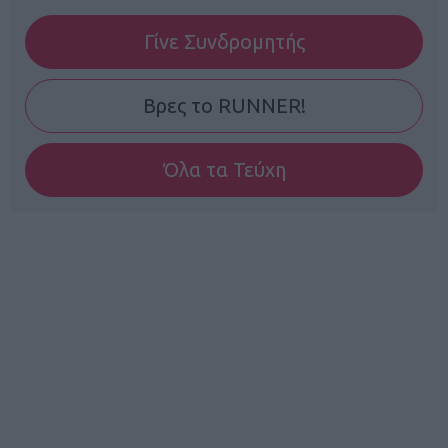
Γίνε Συνδρομητής
Βρες το RUNNER!
Όλα τα Τεύχη