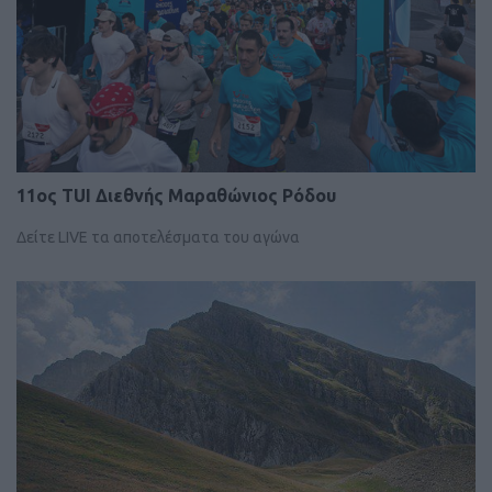
11ος TUI Διεθνής Mαραθώνιος Ρόδου
Δείτε LIVE τα αποτελέσματα του αγώνα