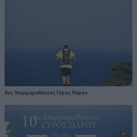
9ος Υπερμαραθώνιος Γύρος Πάρου