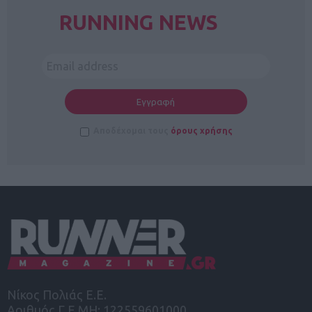
RUNNING NEWS
Αποδέχομαι τους
όρους χρήσης
Νίκος Πολιάς Ε.Ε.
Αριθμός Γ.Ε.ΜΗ: 122559601000