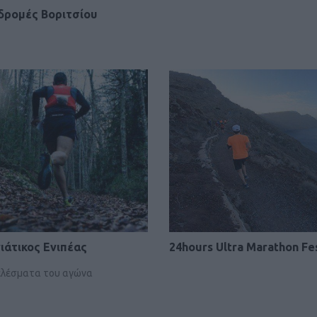
δρομές Βοριτσίου
Η Salomon απο
σειρά σορτς τ
ΕΞΟ
Salomon 
ιάτικος Ενιπέας
24hours Ultra Marathon Fes
Ε
ελέσματα του αγώνα