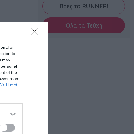
Βρες το RUNNER!
Όλα τα Τεύχη
sonal or
ection to
ou may
 personal
out of the
 downstream
B’s List of