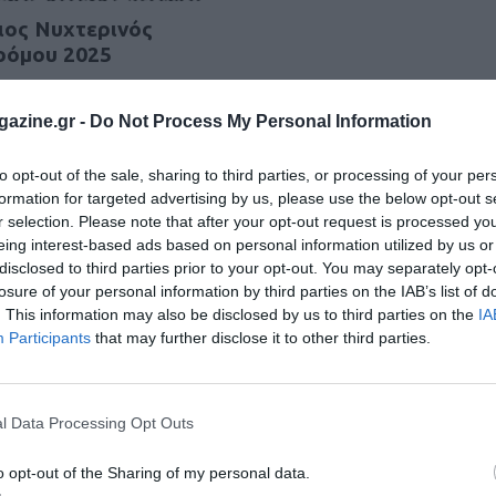
ιος Νυχτερινός
ρόμου 2025
τα του αγώνα
azine.gr -
Do Not Process My Personal Information
του 2025
to opt-out of the sale, sharing to third parties, or processing of your per
formation for targeted advertising by us, please use the below opt-out s
r selection. Please note that after your opt-out request is processed y
1
2
3
eing interest-based ads based on personal information utilized by us or
disclosed to third parties prior to your opt-out. You may separately opt-
losure of your personal information by third parties on the IAB’s list of
. This information may also be disclosed by us to third parties on the
IA
Participants
that may further disclose it to other third parties.
l Data Processing Opt Outs
o opt-out of the Sharing of my personal data.