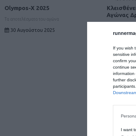
Olympos-X 2025
Κλεισθένε
Αγώνας Δ
Τα αποτελέσματα του αγώνα
Τα αποτελέσμα
30 Αυγούστου 2025
runnermag
30 Αυγούσ
If you wish 
sensitive in
confirm you
continue se
information 
further disc
participants
Downstream 
Persona
I want t