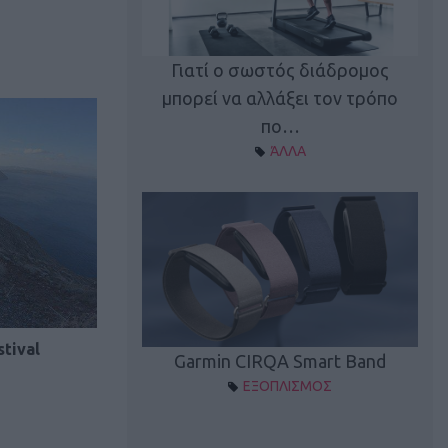
καλύπτει τη νέα
Γιατί ο σωστός διάδρομος
ρεξίματος Sen…
μπορεί να αλλάξει τον τρόπο
διά
ΠΛΙΣΜΟΣ
πο…
ΆΛΛΑ
Spectur 3
tival
Garmin CIRQA Smart Band
ΛΛΑΔΑ
ΕΞΟΠΛΙΣΜΟΣ