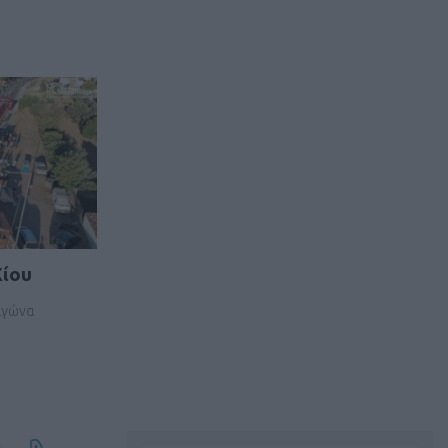
Χίου
 αγώνα