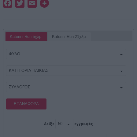
Facebook
Twitter
Email
Katerini Run 5χλμ.
Katerini Run 21χλμ.
ΕΠΑΝΑΦΟΡΆ
Δείξε
εγγραφές