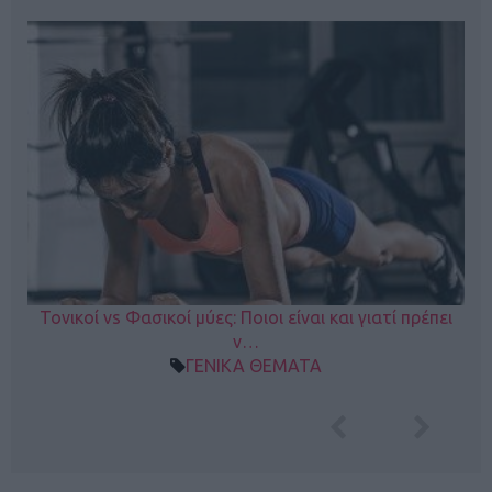
Τονικοί vs Φασικοί μύες: Ποιοι είναι και γιατί πρέπει
ν…
ΓΕΝΙΚΑ ΘΕΜΑΤΑ