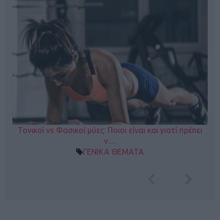
Τονικοί vs Φασικοί μύες: Ποιοι είναι και γιατί πρέπει
ν…
ΓΕΝΙΚΑ ΘΕΜΑΤΑ