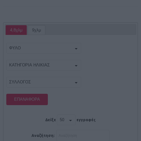
4,8χλμ
9χλμ
ΕΠΑΝΑΦΟΡΆ
Δείξε
εγγραφές
Αναζήτηση: