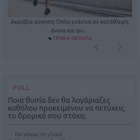
Κ
Αερόβια άσκηση: Όπλο ενάντια σε κατάθλιψη,
φή
άνοια και ψυ…
ΓΕΝΙΚΑ ΘΕΜΑΤΑ
POLL
Ποια θυσία δεν θα λογάριαζες
καθόλου προκειμένου να πετύχεις
το δρομικό σου στόχο;
Να κόψω τα γλυκά