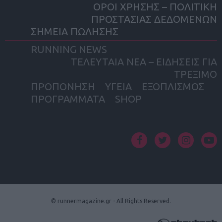
ΟΡΟΙ ΧΡΗΣΗΣ – ΠΟΛΙΤΙΚΗ
ΠΡΟΣΤΑΣΙΑΣ ΔΕΔΟΜΕΝΩΝ
ΣΗΜΕΙΑ ΠΩΛΗΣΗΣ
RUNNING NEWS
ΤΕΛΕΥΤΑΙΑ ΝΕΑ – ΕΙΔΗΣΕΙΣ ΓΙΑ
ΤΡΕΞΙΜΟ
ΠΡΟΠΟΝΗΣΗ
ΥΓΕΙΑ
ΕΞΟΠΛΙΣΜΟΣ
ΠΡΟΓΡΑΜΜΑΤΑ
SHOP
facebook
twitter
instagram
yout
© runnermagazine.gr - All Rights Reserved.