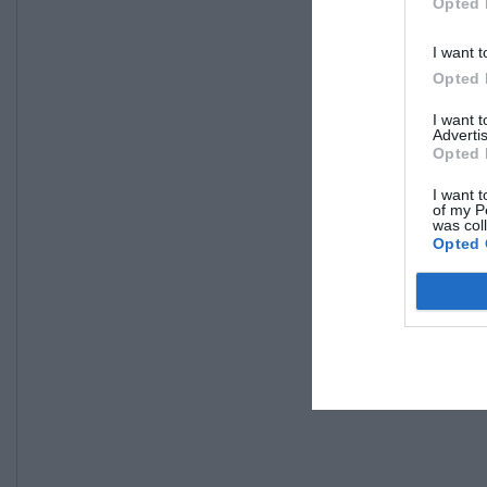
Opted 
I want t
Opted 
I want 
Advertis
Opted 
I want t
of my P
was col
Opted 