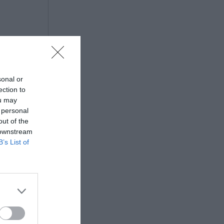
sonal or
ection to
ou may
 personal
out of the
 downstream
B’s List of