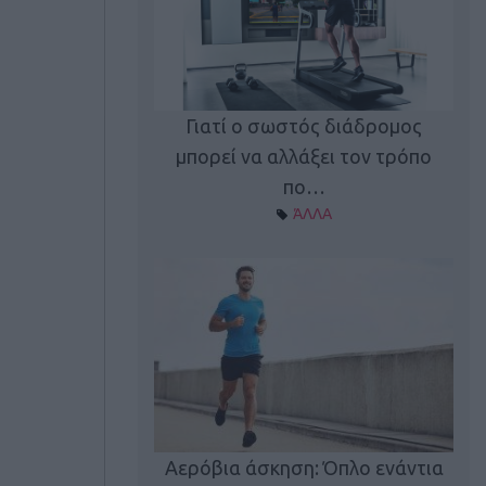
Γιατί ο σωστός διάδρομος
ι καφεΐνη
Τ
μπορεί να αλλάξει τον τρόπο
Α ΘΕΜΑΤΑ
πο…
ΆΛΛΑ
utions: Η άσκηση
Κα
 για το 2026!
Αερόβια άσκηση: Όπλο ενάντια