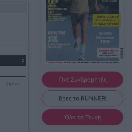
Γίνε Συνδρομητής
Επόμενη
Βρες το RUNNER!
Όλα τα Τεύχη