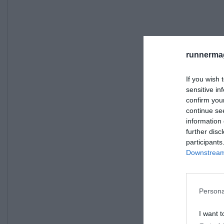
runnermag
If you wish 
sensitive in
confirm you
continue se
information 
further disc
participants
Downstream 
Persona
I want t