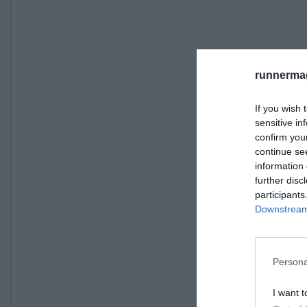
runnermag
If you wish 
sensitive in
confirm you
continue se
information 
further disc
participants
Downstream 
Persona
I want t