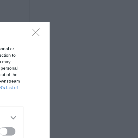
sonal or
ection to
ou may
 personal
out of the
 downstream
B’s List of