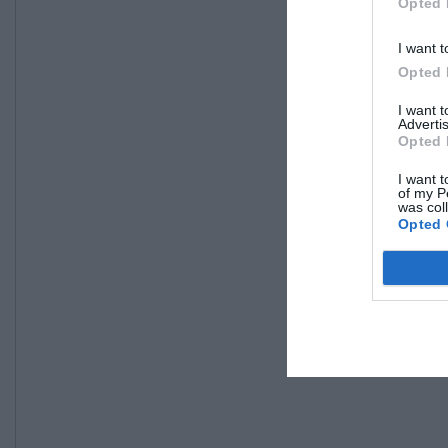
Opted 
I want t
Opted 
I want 
Advertis
Opted 
I want t
of my P
was col
Opted 