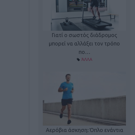
Γιατί ο σωστός διάδρομος
ι καφεΐνη
Τ
μπορεί να αλλάξει τον τρόπο
Α ΘΕΜΑΤΑ
πο…
ΆΛΛΑ
utions: Η άσκηση
Κα
 για το 2026!
Αερόβια άσκηση: Όπλο ενάντια