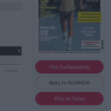
Γίνε Συνδρομητής
Επόμενη
Βρες το RUNNER!
Όλα τα Τεύχη