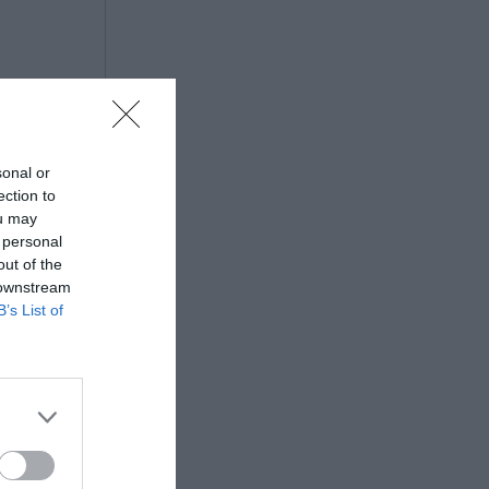
sonal or
ection to
ou may
 personal
out of the
 downstream
B’s List of