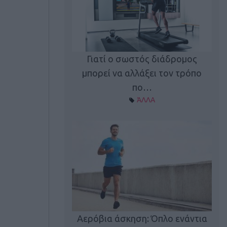
Γιατί ο σωστός διάδρομος
ι καφεΐνη
Τ
μπορεί να αλλάξει τον τρόπο
Α ΘΕΜΑΤΑ
πο…
ΆΛΛΑ
utions: Η άσκηση
Κα
 για το 2026!
Αερόβια άσκηση: Όπλο ενάντια