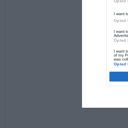
Opted 
I want t
Opted 
I want 
Advertis
Opted 
I want t
of my P
was col
Opted 