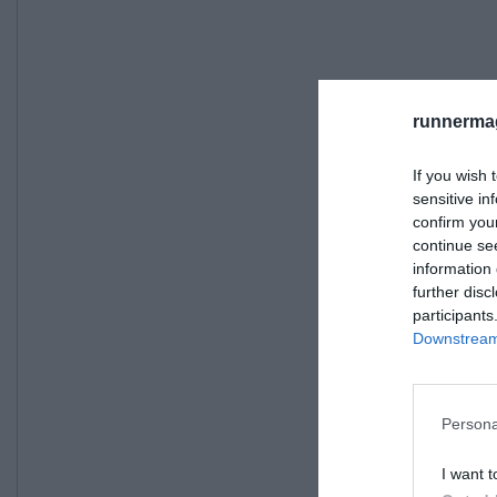
runnermag
If you wish 
sensitive in
confirm you
continue se
information 
further disc
participants
Downstream 
Persona
I want t