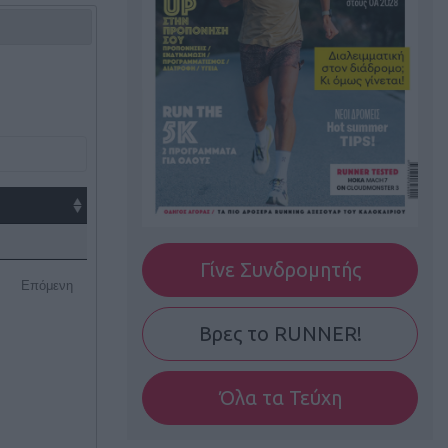
Γίνε Συνδρομητής
Επόμενη
Βρες το RUNNER!
Όλα τα Τεύχη