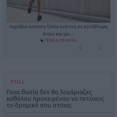
Κ
Αερόβια άσκηση: Όπλο ενάντια σε κατάθλιψη,
φή
άνοια και ψυ…
ΓΕΝΙΚΑ ΘΕΜΑΤΑ
POLL
Ποια θυσία δεν θα λογάριαζες
καθόλου προκειμένου να πετύχεις
το δρομικό σου στόχο;