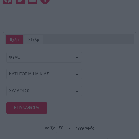
8χλμ
21χλμ
ΕΠΑΝΑΦΟΡΆ
Δείξε
εγγραφές