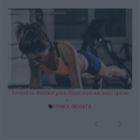
Τονικοί vs Φασικοί μύες: Ποιοι είναι και γιατί πρέπει
ν…
ΓΕΝΙΚΑ ΘΕΜΑΤΑ