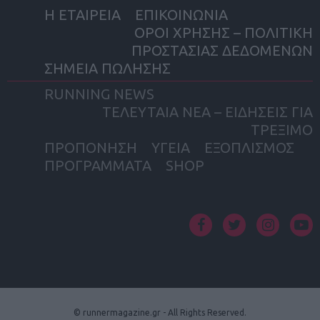
Η ΕΤΑΙΡΕΙΑ
ΕΠΙΚΟΙΝΩΝΙΑ
ΟΡΟΙ ΧΡΗΣΗΣ – ΠΟΛΙΤΙΚΗ
ΠΡΟΣΤΑΣΙΑΣ ΔΕΔΟΜΕΝΩΝ
ΣΗΜΕΙΑ ΠΩΛΗΣΗΣ
RUNNING NEWS
ΤΕΛΕΥΤΑΙΑ ΝΕΑ – ΕΙΔΗΣΕΙΣ ΓΙΑ
ΤΡΕΞΙΜΟ
ΠΡΟΠΟΝΗΣΗ
ΥΓΕΙΑ
ΕΞΟΠΛΙΣΜΟΣ
ΠΡΟΓΡΑΜΜΑΤΑ
SHOP
facebook
twitter
instagram
yout
© runnermagazine.gr - All Rights Reserved.