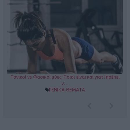
Τονικοί vs Φασικοί μύες: Ποιοι είναι και γιατί πρέπει
ν…
ΓΕΝΙΚΑ ΘΕΜΑΤΑ