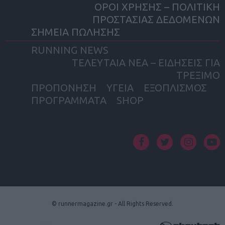
ΟΡΟΙ ΧΡΗΣΗΣ – ΠΟΛΙΤΙΚΗ
ΠΡΟΣΤΑΣΙΑΣ ΔΕΔΟΜΕΝΩΝ
ΣΗΜΕΙΑ ΠΩΛΗΣΗΣ
RUNNING NEWS
ΤΕΛΕΥΤΑΙΑ ΝΕΑ – ΕΙΔΗΣΕΙΣ ΓΙΑ
ΤΡΕΞΙΜΟ
ΠΡΟΠΟΝΗΣΗ
ΥΓΕΙΑ
ΕΞΟΠΛΙΣΜΟΣ
ΠΡΟΓΡΑΜΜΑΤΑ
SHOP
facebook
twitter
instagram
yout
© runnermagazine.gr - All Rights Reserved.