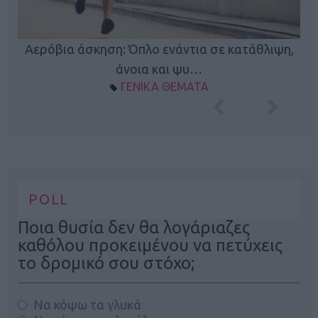
Κ
Αερόβια άσκηση: Όπλο ενάντια σε κατάθλιψη,
φή
άνοια και ψυ…
ΓΕΝΙΚΑ ΘΕΜΑΤΑ
POLL
Ποια θυσία δεν θα λογάριαζες
καθόλου προκειμένου να πετύχεις
το δρομικό σου στόχο;
Να κόψω τα γλυκά