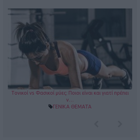
Τονικοί vs Φασικοί μύες: Ποιοι είναι και γιατί πρέπει
ν…
ΓΕΝΙΚΑ ΘΕΜΑΤΑ