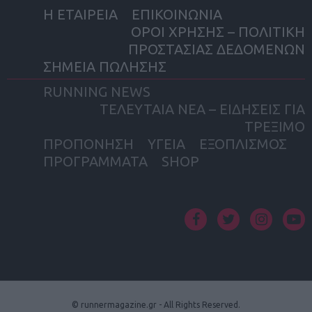
Η ΕΤΑΙΡΕΙΑ
ΕΠΙΚΟΙΝΩΝΙΑ
ΟΡΟΙ ΧΡΗΣΗΣ – ΠΟΛΙΤΙΚΗ
ΠΡΟΣΤΑΣΙΑΣ ΔΕΔΟΜΕΝΩΝ
ΣΗΜΕΙΑ ΠΩΛΗΣΗΣ
RUNNING NEWS
ΤΕΛΕΥΤΑΙΑ ΝΕΑ – ΕΙΔΗΣΕΙΣ ΓΙΑ
ΤΡΕΞΙΜΟ
ΠΡΟΠΟΝΗΣΗ
ΥΓΕΙΑ
ΕΞΟΠΛΙΣΜΟΣ
ΠΡΟΓΡΑΜΜΑΤΑ
SHOP
facebook
twitter
instagram
yout
© runnermagazine.gr - All Rights Reserved.