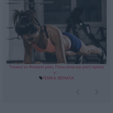
Τονικοί vs Φασικοί μύες: Ποιοι είναι και γιατί πρέπει
ν…
ΓΕΝΙΚΑ ΘΕΜΑΤΑ