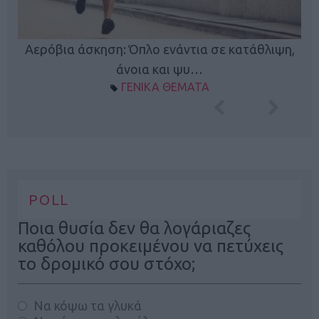
Κ
Αερόβια άσκηση: Όπλο ενάντια σε κατάθλιψη,
φή
άνοια και ψυ…
ΓΕΝΙΚΑ ΘΕΜΑΤΑ
POLL
Ποια θυσία δεν θα λογάριαζες
καθόλου προκειμένου να πετύχεις
το δρομικό σου στόχο;
Να κόψω τα γλυκά