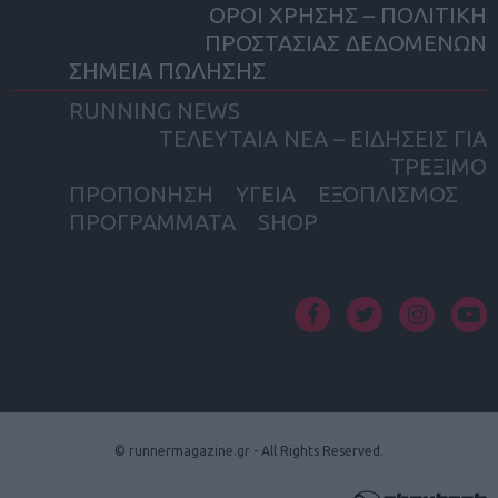
ΟΡΟΙ ΧΡΗΣΗΣ – ΠΟΛΙΤΙΚΗ
ΠΡΟΣΤΑΣΙΑΣ ΔΕΔΟΜΕΝΩΝ
ΣΗΜΕΙΑ ΠΩΛΗΣΗΣ
RUNNING NEWS
ΤΕΛΕΥΤΑΙΑ ΝΕΑ – ΕΙΔΗΣΕΙΣ ΓΙΑ
ΤΡΕΞΙΜΟ
ΠΡΟΠΟΝΗΣΗ
ΥΓΕΙΑ
ΕΞΟΠΛΙΣΜΟΣ
ΠΡΟΓΡΑΜΜΑΤΑ
SHOP
facebook
twitter
instagram
yout
© runnermagazine.gr - All Rights Reserved.