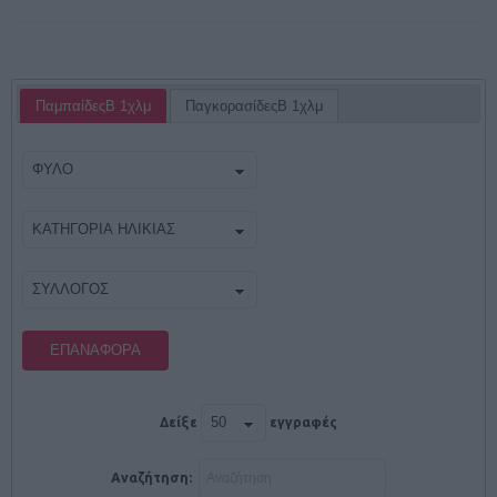
ΠαμπαίδεςB 1χλμ
ΠαγκορασίδεςB 1χλμ
ΕΠΑΝΑΦΟΡΆ
Δείξε
εγγραφές
Αναζήτηση: