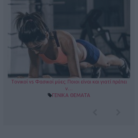
Τονικοί vs Φασικοί μύες: Ποιοι είναι και γιατί πρέπει
ν…
ΓΕΝΙΚΑ ΘΕΜΑΤΑ