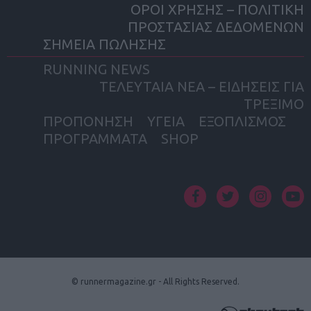
ΟΡΟΙ ΧΡΗΣΗΣ – ΠΟΛΙΤΙΚΗ
ΠΡΟΣΤΑΣΙΑΣ ΔΕΔΟΜΕΝΩΝ
ΣΗΜΕΙΑ ΠΩΛΗΣΗΣ
RUNNING NEWS
ΤΕΛΕΥΤΑΙΑ ΝΕΑ – ΕΙΔΗΣΕΙΣ ΓΙΑ
ΤΡΕΞΙΜΟ
ΠΡΟΠΟΝΗΣΗ
ΥΓΕΙΑ
ΕΞΟΠΛΙΣΜΟΣ
ΠΡΟΓΡΑΜΜΑΤΑ
SHOP
facebook
twitter
instagram
yout
© runnermagazine.gr - All Rights Reserved.