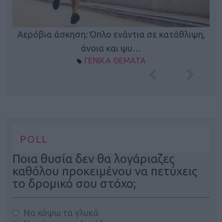
Κ
Αερόβια άσκηση: Όπλο ενάντια σε κατάθλιψη,
φή
άνοια και ψυ…
ΓΕΝΙΚΑ ΘΕΜΑΤΑ
POLL
Ποια θυσία δεν θα λογάριαζες
καθόλου προκειμένου να πετύχεις
το δρομικό σου στόχο;
Να κόψω τα γλυκά