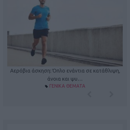
Κ
Αερόβια άσκηση: Όπλο ενάντια σε κατάθλιψη,
φή
άνοια και ψυ…
ΓΕΝΙΚΑ ΘΕΜΑΤΑ