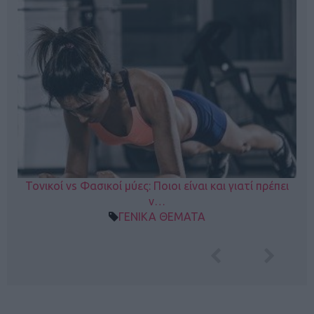
Τονικοί vs Φασικοί μύες: Ποιοι είναι και γιατί πρέπει
ν…
ΓΕΝΙΚΑ ΘΕΜΑΤΑ