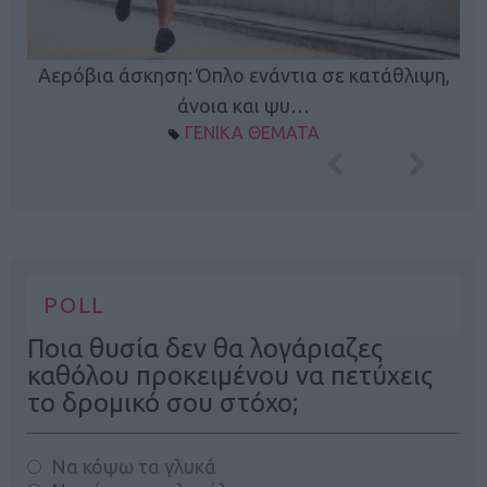
Κ
Αερόβια άσκηση: Όπλο ενάντια σε κατάθλιψη,
φή
άνοια και ψυ…
ΓΕΝΙΚΑ ΘΕΜΑΤΑ
POLL
Ποια θυσία δεν θα λογάριαζες
καθόλου προκειμένου να πετύχεις
το δρομικό σου στόχο;
Να κόψω τα γλυκά