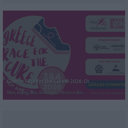
 …
12ος TUI Rhodes Marathon: Άνοιγμα
Αγώνες για όλους στην Ρόδο
NEWSLETTER