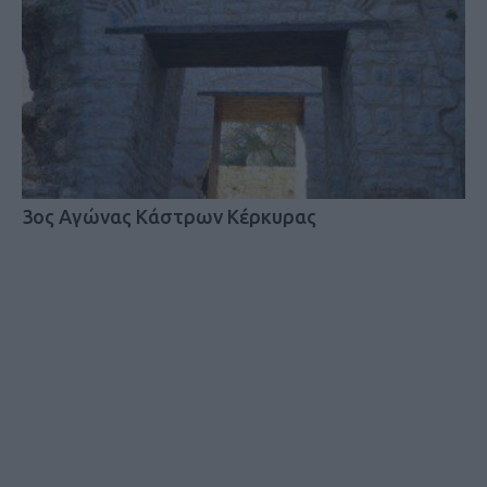
3ος Αγώνας Κάστρων Κέρκυρας