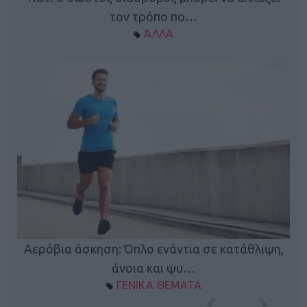
τον τρόπο πο…
ΆΛΛΑ
Κ
Αερόβια άσκηση: Όπλο ενάντια σε κατάθλιψη,
φή
άνοια και ψυ…
ΓΕΝΙΚΑ ΘΕΜΑΤΑ