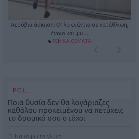
Κ
Αερόβια άσκηση: Όπλο ενάντια σε κατάθλιψη,
φή
άνοια και ψυ…
ΓΕΝΙΚΑ ΘΕΜΑΤΑ
POLL
Ποια θυσία δεν θα λογάριαζες
καθόλου προκειμένου να πετύχεις
το δρομικό σου στόχο;
Να κόψω τα γλυκά