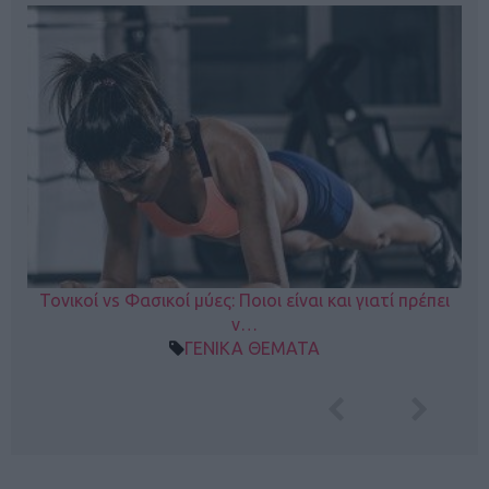
Τονικοί vs Φασικοί μύες: Ποιοι είναι και γιατί πρέπει
ν…
ΓΕΝΙΚΑ ΘΕΜΑΤΑ