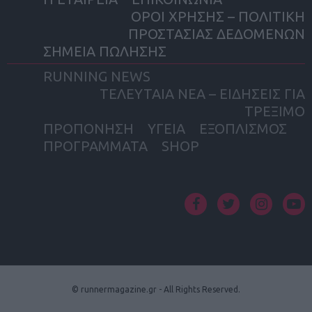
ΟΡΟΙ ΧΡΗΣΗΣ – ΠΟΛΙΤΙΚΗ
ΠΡΟΣΤΑΣΙΑΣ ΔΕΔΟΜΕΝΩΝ
ΣΗΜΕΙΑ ΠΩΛΗΣΗΣ
RUNNING NEWS
ΤΕΛΕΥΤΑΙΑ ΝΕΑ – ΕΙΔΗΣΕΙΣ ΓΙΑ
ΤΡΕΞΙΜΟ
ΠΡΟΠΟΝΗΣΗ
ΥΓΕΙΑ
ΕΞΟΠΛΙΣΜΟΣ
ΠΡΟΓΡΑΜΜΑΤΑ
SHOP
facebook
twitter
instagram
yout
© runnermagazine.gr - All Rights Reserved.