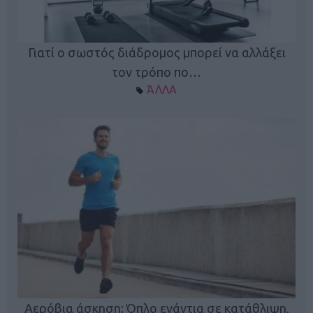
Γιατί ο σωστός διάδρομος μπορεί να αλλάξει
τον τρόπο πο…
ΆΛΛΑ
Κ
Αερόβια άσκηση: Όπλο ενάντια σε κατάθλιψη,
φή