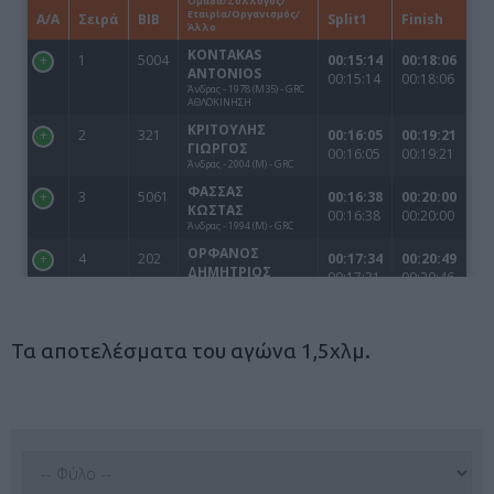
Τα αποτελέσματα του αγώνα 1,5χλμ.