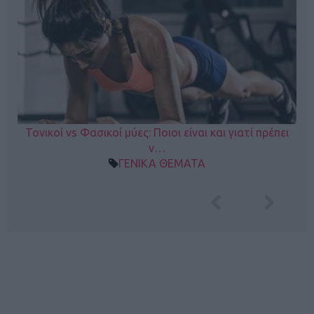
Τονικοί vs Φασικοί μύες: Ποιοι είναι και γιατί πρέπει
ν…
ΓΕΝΙΚΑ ΘΕΜΑΤΑ