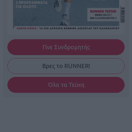
Γίνε Συνδρομητής
Βρες το RUNNER!
Όλα τα Τεύχη