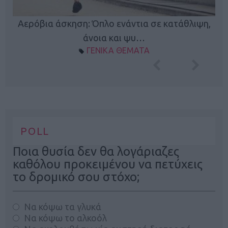
Κ
Αερόβια άσκηση: Όπλο ενάντια σε κατάθλιψη,
φή
άνοια και ψυ…
ΓΕΝΙΚΑ ΘΕΜΑΤΑ
POLL
Ποια θυσία δεν θα λογάριαζες
καθόλου προκειμένου να πετύχεις
το δρομικό σου στόχο;
Να κόψω τα γλυκά
Να κόψω το αλκοόλ