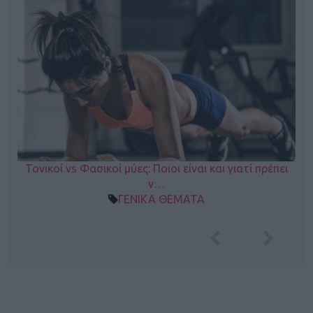
Τονικοί vs Φασικοί μύες: Ποιοι είναι και γιατί πρέπει
ν…
ΓΕΝΙΚΑ ΘΕΜΑΤΑ