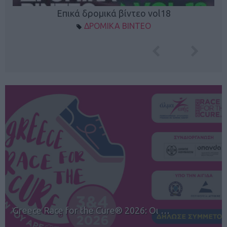
Επικά δρομικά βίντεο vol18
ΔΡΟΜΙΚΑ ΒΙΝΤΕΟ
12ος TUI Rhodes Marathon: Άνοιγμα ε…