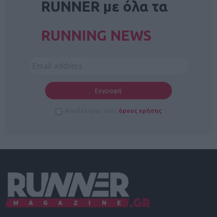
RUNNER με όλα τα
RUNNING NEWS
Αποδέχομαι τους
όρους χρήσης