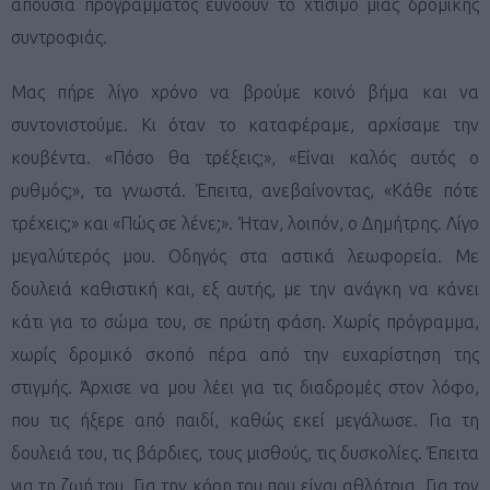
απουσία προγράμματος ευνοούν το χτίσιμο μιας δρομικής
συντροφιάς.
Μας πήρε λίγο χρόνο να βρούμε κοινό βήμα και να
συντονιστούμε. Κι όταν το καταφέραμε, αρχίσαμε την
κουβέντα. «Πόσο θα τρέξεις;», «Είναι καλός αυτός ο
ρυθμός;», τα γνωστά. Έπειτα, ανεβαίνοντας, «Κάθε πότε
τρέχεις;» και «Πώς σε λένε;». Ήταν, λοιπόν, ο Δημήτρης. Λίγο
μεγαλύτερός μου. Οδηγός στα αστικά λεωφορεία. Με
δουλειά καθιστική και, εξ αυτής, με την ανάγκη να κάνει
κάτι για το σώμα του, σε πρώτη φάση. Χωρίς πρόγραμμα,
χωρίς δρομικό σκοπό πέρα από την ευχαρίστηση της
στιγμής. Άρχισε να μου λέει για τις διαδρομές στον λόφο,
που τις ήξερε από παιδί, καθώς εκεί μεγάλωσε. Για τη
δουλειά του, τις βάρδιες, τους μισθούς, τις δυσκολίες. Έπειτα
για τη ζωή του. Για την κόρη του που είναι αθλήτρια. Για τον