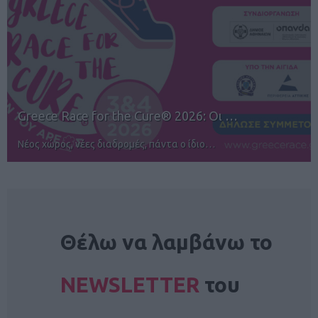
12ος TUI Rhodes Marathon: Άνοιγμα ε…
Αγώνες για όλους στην Ρόδο
NEWSLETTER
Θέλω να λαμβάνω το
NEWSLETTER
του