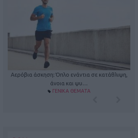
Κ
Αερόβια άσκηση: Όπλο ενάντια σε κατάθλιψη,
φή
άνοια και ψυ…
ΓΕΝΙΚΑ ΘΕΜΑΤΑ