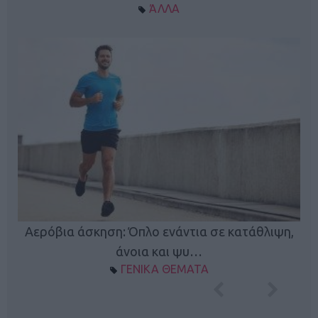
ΆΛΛΑ
Κ
Αερόβια άσκηση: Όπλο ενάντια σε κατάθλιψη,
φή
άνοια και ψυ…
ΓΕΝΙΚΑ ΘΕΜΑΤΑ