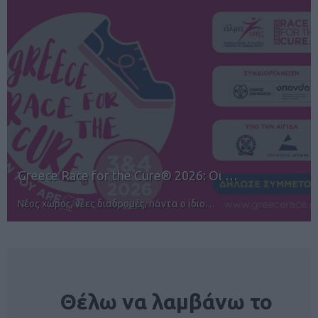
12ος TUI Rhodes Marathon: Άνοιγμα ε…
Αγώνες για όλους στην Ρόδο
NEWSLETTER
Θέλω να λαμβάνω το