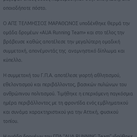
οποιοδήποτε πόστο.
Ο ΑΠΣ ΤΕΛΜΗΣΣΟΣ ΜΑΡΑΘΩΝΟΣ υποδέχθηκε θερμά την
ομάδα δρομέων «AUA Running Team» και στο τέλος την
βράβευσε καθώς αποτέλεσε την μεγαλύτερη ομαδική
συμμετοχή, απονέμοντάς της αναμνηστικό δίπλωμα και
κύπελλο.
Η συμμετοχή του Γ.Π.Α. αποτέλεσε γιορτή αθλητισμού,
εθελοντισμού και περιβάλλοντος, βασικών πυλώνων του
ανθρώπινου πολιτισμού. Τιμήθηκε η επερχόμενη παγκόσμια
ημέρα περιβάλλοντος με τη φροντίδα ενός εμβληματικού
και συνάμα χαρακτηριστικού για την Αττική, φυσικού
τοπίου.
H ομάδα δρομέων του ΓΠΑ “AUA RUNNING Team” ιδρύθηκε