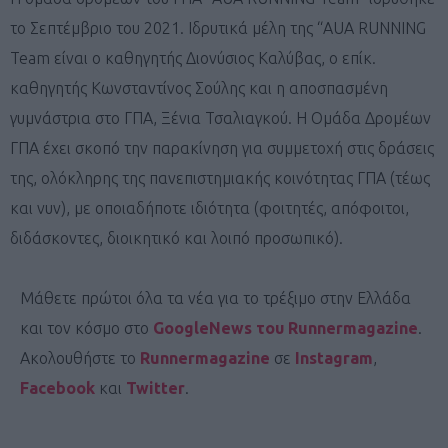
το Σεπτέμβριο του 2021. Ιδρυτικά μέλη της “AUA RUNNING
Team είναι ο καθηγητής Διονύσιος Καλύβας, ο επίκ.
καθηγητής Κωνσταντίνος Σούλης και η αποσπασμένη
γυμνάστρια στο ΓΠΑ, Ξένια Τσαλιαγκού. Η Ομάδα Δρομέων
ΓΠΑ έχει σκοπό την παρακίνηση για συμμετοχή στις δράσεις
της, ολόκληρης της πανεπιστημιακής κοινότητας ΓΠΑ (τέως
και νυν), με οποιαδήποτε ιδιότητα (φοιτητές, απόφοιτοι,
διδάσκοντες, διοικητικό και λοιπό προσωπικό).
Μάθετε πρώτοι όλα τα νέα για το τρέξιμο στην Ελλάδα
και τον κόσμο στο
GoogleNews του Runnermagazine
.
Ακολουθήστε το
Runnermagazine
σε
Instagram
,
Facebook
και
Twitter
.