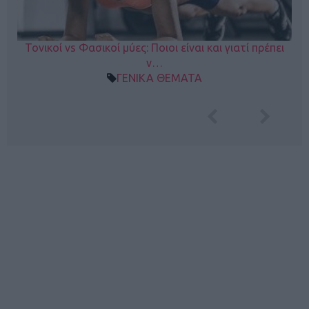
Τονικοί vs Φασικοί μύες: Ποιοι είναι και γιατί πρέπει
ν…
ΓΕΝΙΚΑ ΘΕΜΑΤΑ