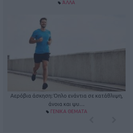
ΆΛΛΑ
Κ
Αερόβια άσκηση: Όπλο ενάντια σε κατάθλιψη,
φή
άνοια και ψυ…
ΓΕΝΙΚΑ ΘΕΜΑΤΑ