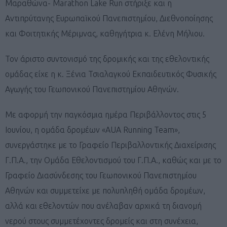
Μαραθώνα- Marathon Lake Run στήριξε και η
Αντιπρύτανης Ευρωπαϊκού Πανεπιστημίου, Διεθνοποίησης
και Φοιτητικής Μέριμνας, καθηγήτρια κ. Ελένη Μήλιου.
Τον άριστο συντονισμό της δρομικής και της εθελοντικής
ομάδας είχε η κ. Ξένια Τσιαλαγκού Εκπαιδευτικός Φυσικής
Αγωγής του Γεωπονικού Πανεπιστημίου Αθηνών.
Με αφορμή την παγκόσμια ημέρα Περιβάλλοντος στις 5
Ιουνίου, η ομάδα δρομέων «AUA Running Team»,
συνεργάστηκε με το Γραφείο Περιβαλλοντικής Διαχείρισης
Γ.Π.Α., την Ομάδα Εθελοντισμού του Γ.Π.Α., καθώς και με το
Γραφείο Διασύνδεσης του Γεωπονικού Πανεπιστημίου
Αθηνών και συμμετείχε με πολυπληθή ομάδα δρομέων,
αλλά και εθελοντών που ανέλαβαν αρχικά τη διανομή
νερού στους συμμετέχοντες δρομείς και στη συνέχεια,