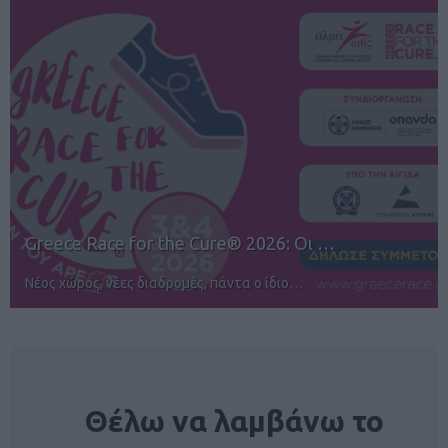
12ος TUI Rhodes Marathon: Άνοιγμα ε…
Αγώνες για όλους στην Ρόδο
NEWSLETTER
Θέλω να λαμβάνω το