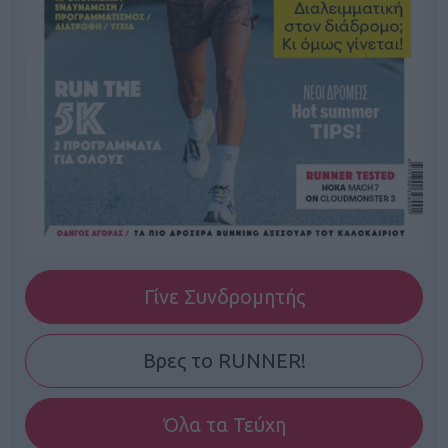
Γίνε Συνδρομητής
Βρες το RUNNER!
Όλα τα Τεύχη