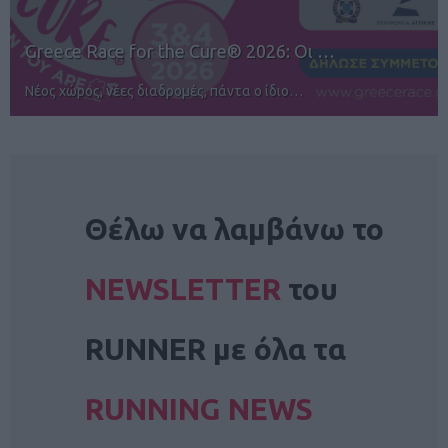
12ος TUI Rhodes Marathon: Άνοιγμα ε…
Αγώνες για όλους στην Ρόδο
NEWSLETTER
Θέλω να λαμβάνω το
NEWSLETTER
του
RUNNER με όλα τα
RUNNING NEWS