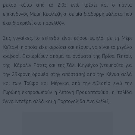
ρεκόρ κάτω από το 2:05 ενώ τρέχει και ο πάντα
επικινδυνος Μεμπ Κεφλεζίγκι, σε μία διαδορμή μάλιστα που
έχει διακριθεί στο παρελθόν.
Στις γυναίκες, το επίπεδο είναι εξίσου υψηλό, με τη Μέρι
Κεϊτανί, η οποία είχε κερδίσει και πέρυσι, να είναι το μεγάλο
φαβορί. Ξεχωρίζουν ακόμα τα ονόματα της Πρίσα Γέπτου,
της Κάρολιν Ρότιτς και της Σάλι Κιπγιέγκο (ντεμπούτο για
την 29χρονη δρομέα στην απόσταση) από την Κένυα αλλά
και των Τούφα και Μέργκια από την Αιθιοπία ενώ την
Ευρώπη εκπροσωπούν η Λετονή Προκοπτσούκα, η Ιταλίδα
Άννα Ιντσέρτι αλλά και η Πορτογαλίδα Άνα Φέλιξ.