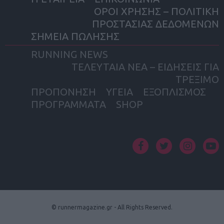
ΟΡΟΙ ΧΡΗΣΗΣ – ΠΟΛΙΤΙΚΗ
ΠΡΟΣΤΑΣΙΑΣ ΔΕΔΟΜΕΝΩΝ
ΣΗΜΕΙΑ ΠΩΛΗΣΗΣ
RUNNING NEWS
ΤΕΛΕΥΤΑΙΑ ΝΕΑ – ΕΙΔΗΣΕΙΣ ΓΙΑ
ΤΡΕΞΙΜΟ
ΠΡΟΠΟΝΗΣΗ
ΥΓΕΙΑ
ΕΞΟΠΛΙΣΜΟΣ
ΠΡΟΓΡΑΜΜΑΤΑ
SHOP
facebook
twitter
instagram
yout
© runnermagazine.gr - All Rights Reserved.