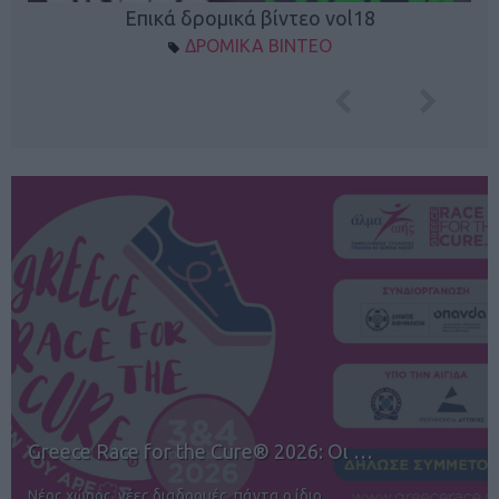
Επικά δρομικά βίντεο vol18
ΔΡΟΜΙΚΑ ΒΙΝΤΕΟ
12ος TUI Rhodes Marathon: Άνοιγμα ε…
Αγώνες για όλους στην Ρόδο