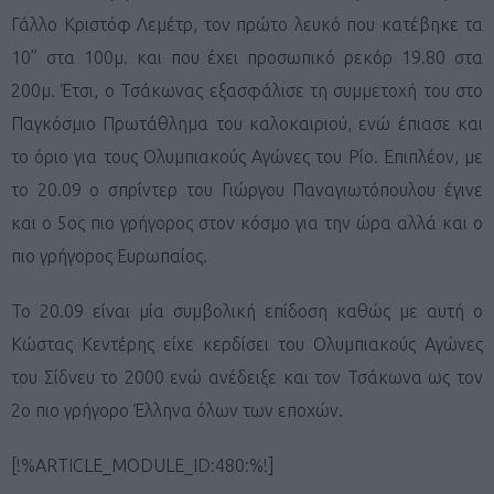
Γάλλο Κριστόφ Λεμέτρ, τον πρώτο λευκό που κατέβηκε τα
10” στα 100μ. και που έχει προσωπικό ρεκόρ 19.80 στα
200μ. Έτσι, ο Τσάκωνας εξασφάλισε τη συμμετοχή του στο
Παγκόσμιο Πρωτάθλημα του καλοκαιριού, ενώ έπιασε και
το όριο για τους Ολυμπιακούς Αγώνες του Ρίο. Επιπλέον, με
το 20.09 ο σπρίντερ του Γιώργου Παναγιωτόπουλου έγινε
και ο 5ος πιο γρήγορος στον κόσμο για την ώρα αλλά και ο
πιο γρήγορος Ευρωπαίος.
Το 20.09 είναι μία συμβολική επίδοση καθώς με αυτή ο
Κώστας Κεντέρης είχε κερδίσει του Ολυμπιακούς Αγώνες
του Σίδνευ το 2000 ενώ ανέδειξε και τον Τσάκωνα ως τον
2ο πιο γρήγορο Έλληνα όλων των εποχών.
[!%ARTICLE_MODULE_ID:480:%!]