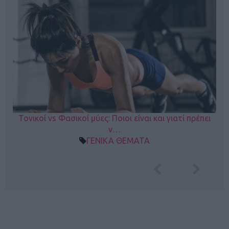
Τονικοί vs Φασικοί μύες: Ποιοι είναι και γιατί πρέπει
ν…
ΓΕΝΙΚΑ ΘΕΜΑΤΑ