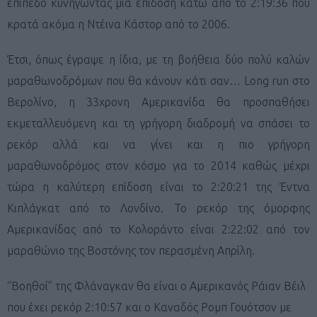
επίπεδο κυνηγώντας μία επίδοση κάτω από το 2:19:36 που
κρατά ακόμα η Ντέινα Κάστορ από το 2006.
Έτσι, όπως έγραψε η ίδια, με τη βοήθεια δύο πολύ καλών
μαραθωνοδρόμων που θα κάνουν κάτι σαν… Long run στο
Βερολίνο, η 33χρονη Αμερικανίδα θα προσπαθήσει
εκμεταλλευόμενη και τη γρήγορη διαδρομή να σπάσει το
ρεκόρ αλλά και να γίνει και η πιο γρήγορη
μαραθωνοδρόμος στον κόσμο για το 2014 καθώς μέχρι
τώρα η καλύτερη επίδοση είναι το 2:20:21 της Έντνα
Κιπλάγκατ από το Λονδίνο.
Το ρεκόρ της όμορφης
Αμερικανίδας από το Κολοράντο είναι 2:22:02 από τον
μαραθώνιο της Βοστόνης τον περασμένη Απρίλη.
“Boηθοί” της Φλάναγκαν θα είναι ο Αμερικανός Ράιαν Βέιλ
που έχει ρεκόρ 2:10:57 και ο Καναδός Ρομπ Γουότσον με