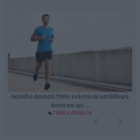
Κ
Αερόβια άσκηση: Όπλο ενάντια σε κατάθλιψη,
φή
άνοια και ψυ…
ΓΕΝΙΚΑ ΘΕΜΑΤΑ