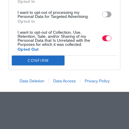
Opted In
Γίνε Συνδρομητής
I want to opt-out of processing my
Personal Data for Targeted Advertising.
Opted In
Βρες το RUNNER!
I want to opt-out of Collection, Use,
Retention, Sale, and/or Sharing of my
Personal Data that Is Unrelated with the
Όλα τα Τεύχη
Purposes for which it was collected.
Opted Out
CONFIRM
Data Deletion
Data Access
Privacy Policy