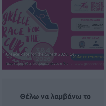
12ος TUI Rhodes Marathon: Άνοιγμα ε…
Αγώνες για όλους στην Ρόδο
NEWSLETTER
Θέλω να λαμβάνω το