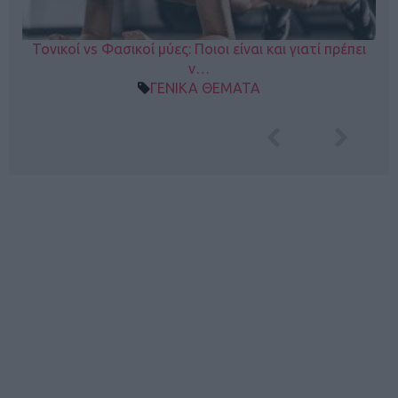
Τονικοί vs Φασικοί μύες: Ποιοι είναι και γιατί πρέπει
ν…
ΓΕΝΙΚΑ ΘΕΜΑΤΑ