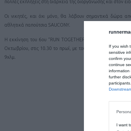
πολλές εκπλήξεις στη διάρκεια της διοργάνωσης και στον ε
Οι νικητές, και όχι μόνο, θα λάβουν σημαντικά δώρα από
αθλητικά παπούτσια
SAUCONY
.
runnermag
Η εκκίνηση του 6ου “RUN TOGETHER ATHENS” θα δοθεί στ
If you wish 
Οκτωβρίου, στις 10.30 το πρωί, με τους συμμετέχοντες να
sensitive in
9χλμ.
confirm you
continue se
information 
further disc
Ένα ξεχωρισ
participants
τους συμμετέ
Downstream 
τρέξιμο και 
φυσική κατάστα
Persona
Τα ζευγάρια 
I want t
ενήλικα και 