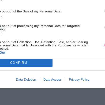
In
ί.
o opt-out of the Sale of my Personal Data.
ρματισμού του ζευγαριού υπολογίζεται ο χρόνος του συμμ
In
, παροτρύνοντας τους συμμετέχοντες να τρέχουν μαζί βοηθώντ
to opt-out of processing my Personal Data for Targeted
ing.
In
ΣΠΟΡ, η
COSMOTE
TV
και το
ACTION
24.
o opt-out of Collection, Use, Retention, Sale, and/or Sharing
ersonal Data that Is Unrelated with the Purposes for which it
lected.
Out
το επίσημο
website
της διοργάνωσης:
www.runtogether.gr
“
CONFIRM
ι τον κόσμο στο
GoogleNews του Runnermagazine
.
ook
και
Twitter
.
Data Deletion
Data Access
Privacy Policy