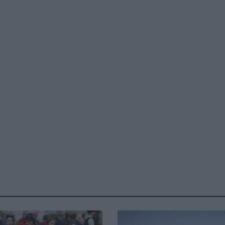
Καφές κα
ΓΕΝΙΚ
New Year Resol
στην κορυφή