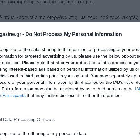
ιδικά διαμορφωμένο χώρο του τερματισμού.
 τους χορηγούς τις διοργάνωσης, με τους πρώτους νικητές
azine.gr -
Do Not Process My Personal Information
ον περιβάλλοντα χώρο του ΟΑΚΑ (είσοδο από Λ. Κύμης), τη
to opt-out of the sale, sharing to third parties, or processing of your per
 επιλέγουν μεταξύ 3 διαφορετικών αποστάσεων, των 3χλμ, των
formation for targeted advertising by us, please use the below opt-out s
r selection. Please note that after your opt-out request is processed y
eing interest-based ads based on personal information utilized by us or
disclosed to third parties prior to your opt-out. You may separately opt-
losure of your personal information by third parties on the IAB’s list of
τό
fun
run
που υπόσχεται και φέτος μια μοναδική
running
εμπε
. This information may also be disclosed by us to third parties on the
IA
χοντες. Ένα μοναδικό
event
για όλους όσους έχουν το ίδιο 
Participants
that may further disclose it to other third parties.
θέλουν να το μοιραστούν με τους αγαπημένους τους, ανεξά
ση, τις επιδόσεις και την ηλικία.
l Data Processing Opt Outs
των συμμετεχόντων μπορούν να αποτελούνται από 2 ενήλ
o opt-out of the Sharing of my personal data.
1 παιδί ως εξής: Άνδρας-Άνδρας, Γυναίκα- Γυναίκα, Άνδ