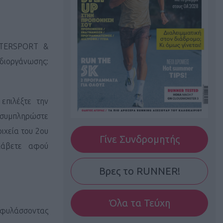
NTERSPORT
&
διοργάνωσης:
 επιλέξτε την
, συμπληρώστε
οιχεία του 2ου
Γίνε Συνδρομητής
άβετε αφού
Βρες το RUNNER!
Όλα τα Τεύχη
πιφυλάσσοντας