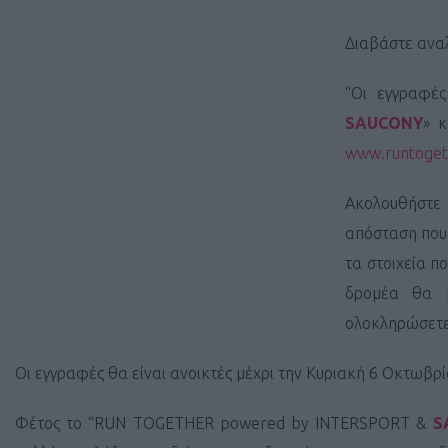
Διαβάστε αναλ
“Οι εγγραφές
SAUCONY
» κ
www.runtoget
Ακολουθήστε
απόσταση που
τα στοιχεία π
δρομέα θα 
ολοκληρώσετε
Οι εγγραφές θα είναι ανοικτές μέχρι την Κυριακή 6 Οκτωβρ
Φέτος το “
RUN
TOGETHER
powered
by
INTERSPORT
&
S