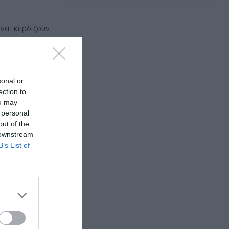
 να κερδίζουν
ν Κυριακή 13
sonal or
 6χλμ και των
ection to
ou may
 personal
out of the
 downstream
ιρία σε όλους
B’s List of
πάθος για το
ρτητα από τη
ικες ή από 1
ρας-Γυναίκα,