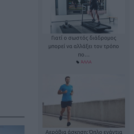
Γιατί ο σωστός διάδρομος
ι καφεΐνη
Τ
μπορεί να αλλάξει τον τρόπο
Α ΘΕΜΑΤΑ
πο…
ΆΛΛΑ
utions: Η άσκηση
Κα
 για το 2026!
Αερόβια άσκηση: Όπλο ενάντια