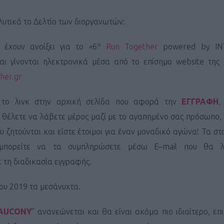
υτικά το Δελτίο των διοργανωτών:
ο
 έχουν ανοίξει για το «6
Run Together
powered
by
I
αι γίνονται ηλεκτρονικά μέσα από το επίσημο
website
της 
her.gr
 το λινκ στην αρχική σελίδα που αφορά την
ΕΓΓΡΑΦΗ
,
 θέλετε να λάβετε μέρος μαζί με το αγαπημένο σας πρόσωπο
ου ζητούνται και είστε έτοιμοι για έναν μοναδικό αγώνα! Τα στ
μπορείτε να τα συμπληρώσετε μέσω
E
–
mail
που θα λ
 τη διαδικασία εγγραφής.
ίου 2019 τα μεσάνυχτα.
AUCONY
” ανανεώνεται και θα είναι ακόμα πιο ιδιαίτερο, ε