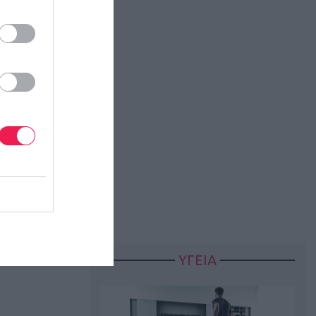
ετέχοντα που
ας ο ένας τον
ΥΓΕΙΑ