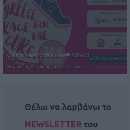
12ος TUI Rhodes Marathon: Άνοιγμα ε…
Αγώνες για όλους στην Ρόδο
NEWSLETTER
Θέλω να λαμβάνω το
NEWSLETTER
του