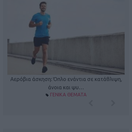
Κ
Αερόβια άσκηση: Όπλο ενάντια σε κατάθλιψη,
φή
άνοια και ψυ…
ΓΕΝΙΚΑ ΘΕΜΑΤΑ