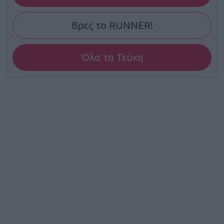
Βρες το RUNNER!
Όλα τα Τεύχη