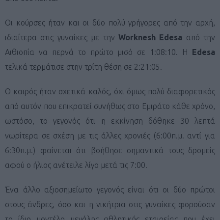
Οι κούρσες ήταν και οι δύο πολύ γρήγορες από την αρχή,
ιδιαίτερα στις γυναίκες με την
Worknesh Edesa
από την
Αιθιοπία να περνά το πρώτο μισό σε 1:08:10. Η
Edesa
τελικά τερμάτισε στην τρίτη θέση σε 2:21:05.
Ο καιρός ήταν σχετικά καλός, όχι όμως πολύ διαφορετικός
από αυτόν που επικρατεί συνήθως στο Εμιράτο κάθε χρόνο,
ωστόσο, το γεγονός ότι η εκκίνηση δόθηκε 30 λεπτά
νωρίτερα σε σχέση με τις άλλες χρονιές (6:00π.μ. αντί για
6:30π.μ.) φαίνεται ότι βοήθησε σημαντικά τους δρομείς
αφού ο ήλιος ανέτειλε λίγο μετά τις 7:00.
Ένα άλλο αξιοσημείωτο γεγονός είναι ότι οι δύο πρώτοι
στους άνδρες, όσο και η νικήτρια στις γυναίκες φορούσαν
το ίδιο μοντέλο μεγάλης αθλητικής εταιρείας που έχει