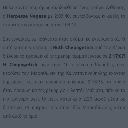
Πολύ κοντά του, όμως ακολούθησε ένας ακόμα Αιθίοπας,
ο
Herpassa Negasa
με 2:03:40, συντρίβοντας κι αυτός το
ατομικό του ρεκόρ που ήταν 2:09:14!
Στις γυναίκες, τα πράγματα ήταν ακόμα πιο εντυπωσιακά. Κι
αυτό γιατί η νικήτρια, η
Ruth Chepngetich
από την Κένυα
διέλυσε το προσωπικό της ρεκόρ τερματίζοντας σε
2:17:07
!
Η
Chepngetich
πριν από 10 περίπου εβδομάδες είχε
κερδίσει τον Μαραθώνιο της Κωνσταντινούπολης έχοντας
σημειώσει και έκει σπουδαία επίδοση, 2:18:35, το οποίο
ήταν προσωπικό της ρεκόρ για 4 λεπτά! Μάλιστα, πέτυχε το
πιο γρήγορο back to back κάτω από 2:20 αφού μέσα σε
διάστημα 75 ημέρων τερμάτισε δύο Μαραθώνιους κάτω
από αυτό το όριο!