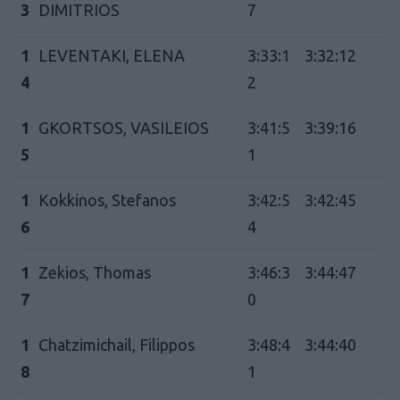
3
DIMITRIOS
7
1
LEVENTAKI, ELENA
3:33:1
3:32:12
4
2
1
GKORTSOS, VASILEIOS
3:41:5
3:39:16
5
1
1
Kokkinos, Stefanos
3:42:5
3:42:45
6
4
1
Zekios, Thomas
3:46:3
3:44:47
7
0
1
Chatzimichail, Filippos
3:48:4
3:44:40
8
1