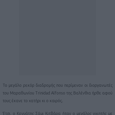
To μεγάλο ρεκόρ διαδρομής που περίμεναν οι διοργανωτές
του Μαραθωνίου Trinidad Alfonso της Βαλένθια ήρθε αφού
τους έκανε το χατήρι κι ο καιρός.
Έτσι, ο Κενυάτης Σάμι Κιτβάρα ήταν ο μεγάλος νικητής με