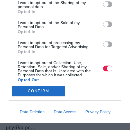
I want to opt-out of the Sharing of my
personal data.
Opted In
Παγκόσμιο Κ20: Το πρώτο μετάλλιο για την
I want to opt-out of the Sale of my
Personal Data.
Ελλάδα με την …
Opted In
Το πρώτο!
I want to opt-out of processing my
Personal Data for Targeted Advertising.
Opted In
I want to opt-out of Collection, Use,
Retention, Sale, and/or Sharing of my
Personal Data that Is Unrelated with the
Purposes for which it was collected.
Opted Out
CONFIRM
Data Deletion
Data Access
Privacy Policy
Iουλιάννα Ρούσσου: Με στόχο τον τελικό κι ένα
μεγάλο ρε…