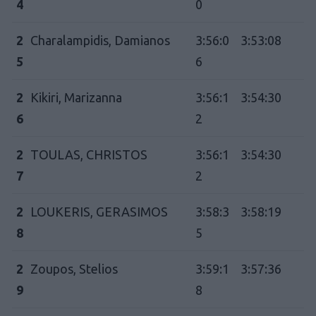
4
0
2
Charalampidis, Damianos
3:56:0
3:53:08
5
6
2
Kikiri, Marizanna
3:56:1
3:54:30
6
2
2
TOULAS, CHRISTOS
3:56:1
3:54:30
7
2
2
LOUKERIS, GERASIMOS
3:58:3
3:58:19
8
5
2
Zoupos, Stelios
3:59:1
3:57:36
9
8