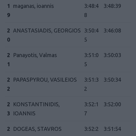
1
maganas, ioannis
3:48:4
3:48:39
9
8
2
ANASTASIADIS, GEORGIOS
3:50:4
3:46:08
0
5
2
Panayotis, Valmas
3:51:0
3:50:03
1
5
2
PAPASPYROU, VASILEIOS
3:51:3
3:50:34
2
2
2
KONSTANTINIDIS,
3:52:1
3:52:00
3
IOANNIS
7
2
DOGEAS, STAVROS
3:52:2
3:51:54