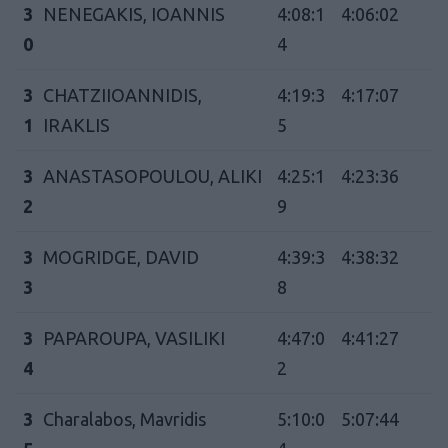
3
NENEGAKIS, IOANNIS
4:08:1
4:06:02
0
4
3
CHATZIIOANNIDIS,
4:19:3
4:17:07
1
IRAKLIS
5
3
ANASTASOPOULOU, ALIKI
4:25:1
4:23:36
2
9
3
MOGRIDGE, DAVID
4:39:3
4:38:32
3
8
3
PAPAROUPA, VASILIKI
4:47:0
4:41:27
4
2
3
Charalabos, Mavridis
5:10:0
5:07:44