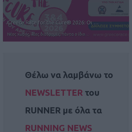
12ος TUI Rhodes Marathon: Άνοιγμα ε…
Αγώνες για όλους στην Ρόδο
NEWSLETTER
Θέλω να λαμβάνω το
NEWSLETTER
του
RUNNER με όλα τα
RUNNING NEWS