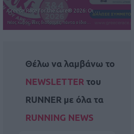
12ος TUI Rhodes Marathon: Άνοιγμα ε…
Αγώνες για όλους στην Ρόδο
NEWSLETTER
Θέλω να λαμβάνω το
NEWSLETTER
του
RUNNER με όλα τα
RUNNING NEWS