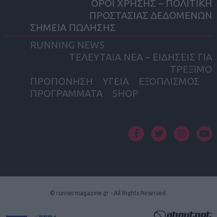
ΟΡΟΙ ΧΡΗΣΗΣ – ΠΟΛΙΤΙΚΗ
ΠΡΟΣΤΑΣΙΑΣ ΔΕΔΟΜΕΝΩΝ
ΣΗΜΕΙΑ ΠΩΛΗΣΗΣ
RUNNING NEWS
ΤΕΛΕΥΤΑΙΑ ΝΕΑ – ΕΙΔΗΣΕΙΣ ΓΙΑ
ΤΡΕΞΙΜΟ
ΠΡΟΠΟΝΗΣΗ
ΥΓΕΙΑ
ΕΞΟΠΛΙΣΜΟΣ
ΠΡΟΓΡΑΜΜΑΤΑ
SHOP
facebook
twitter
instagram
yout
© runnermagazine.gr - All Rights Reserved.