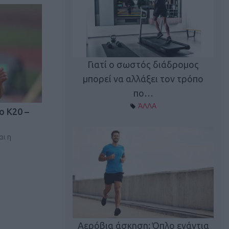
Γιατί ο σωστός διάδρομος
ι καφεΐνη
Τ
μπορεί να αλλάξει τον τρόπο
Α ΘΕΜΑΤΑ
πο…
ΆΛΛΑ
ο Κ20 –
αι η
utions: Η άσκηση
Κα
 για το 2026!
Αερόβια άσκηση: Όπλο ενάντια