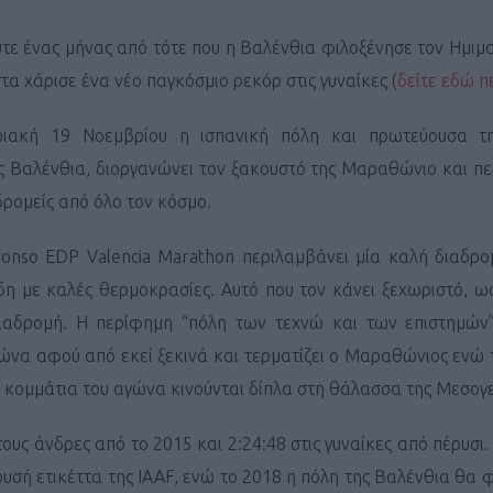
τε ένας μήνας από τότε που η Βαλένθια φιλοξένησε τον Ημιμ
στα χάρισε ένα νέο παγκόσμιο ρεκόρ στις γυναίκες (
δείτε εδώ π
ριακή 19 Νοεμβρίου η ισπανική πόλη και πρωτεύουσα τ
ς Βαλένθια, διοργανώνει τον ξακουστό της Μαραθώνιο και πε
δρομείς από όλο τον κόσμο.
lfonso EDP
Valencia Marathon
περιλαμβάνει μία καλή διαδρομ
δη με καλές θερμοκρασίες. Αυτό που τον κάνει ξεχωριστό, ωσ
αδρομή. Η περίφημη “πόλη των τεχνώ και των επιστημών”
ώνα αφού από εκεί ξεκινά και τερματίζει ο Μαραθώνιος ενώ τ
, κομμάτια του αγώνα κινούνται δίπλα στη θάλασσα της Μεσογ
τους άνδρες από το 2015 και 2:24:48 στις γυναίκες από πέρυσι.
χρυσή ετικέττα της IAAF, ενώ το 2018 η πόλη της Βαλένθια θα φ