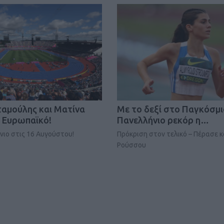
Καφές κα
ΓΕΝΙΚ
ταμούλης και Ματίνα
Mε το δεξί στο Παγκόσμι
 Ευρωπαϊκό!
Πανελλήνιο ρεκόρ η…
ιο στις 16 Αυγούστου!
Πρόκριση στον τελικό – Πέρασε κ
Ρούσσου
New Year Resol
στην κορυφή