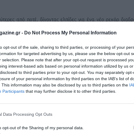
λύτερες από ποτέ, δίνοντας ελπίδες για ένα νέο ρεκόρ διαδ
ρώπου που έτρεξε πρώτος την απόσταση σε 2:03:03 (ακόμ
azine.gr -
Do Not Process My Personal Information
δεν περνά και ο επίσης Κενυάτης
Σάμι Κιτβάρα με ρεκόρ 2:04:
πτανούι (2:05:21) και Έβανς Τσεμπέτ (2:05:31), αλλά και οι Αι
to opt-out of the sale, sharing to third parties, or processing of your per
formation for targeted advertising by us, please use the below opt-out s
r selection. Please note that after your opt-out request is processed y
eing interest-based ads based on personal information utilized by us or
γκεκριμένο ισπανικό μαραθώνιο στη λίστα τους, κι έτσι και φέτ
disclosed to third parties prior to your opt-out. You may separately opt-
losure of your personal information by third parties on the IAB’s list of
. This information may also be disclosed by us to third parties on the
IA
Participants
that may further disclose it to other third parties.
ι τον κόσμο στο
GoogleNews του Runnermagazine
.
ook
και
Twitter
.
l Data Processing Opt Outs
o opt-out of the Sharing of my personal data.