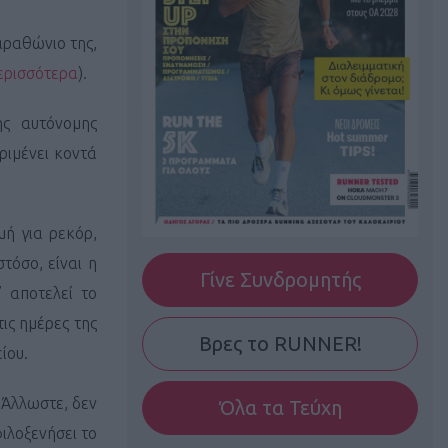
αραθώνιο της,
ερισσότερα
).
ης αυτόνομης
ριμένει κοντά
ή για ρεκόρ,
τόσο, είναι η
Γίνε Συνδρομητής
 αποτελεί το
ις ημέρες της
Βρες το RUNNER!
είου.
 Άλλωστε, δεν
Όλα τα Τεύχη
ιλοξενήσει το